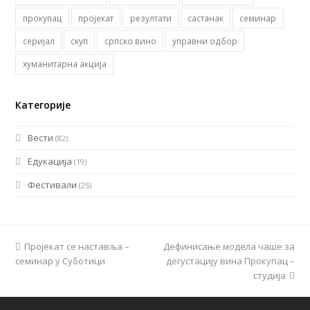
прокупац
пројекат
резултати
састанак
семинар
серијал
скуп
српско вино
управни одбор
хуманитарна акција
Категорије
Вести
(82)
Едукација
(19)
Фестивали
(25)
previous
Пројекат се наставља –
Дефинисање модела чаше за
next
семинар у Суботици
post:
дегустацију вина Прокупац –
post:
студија