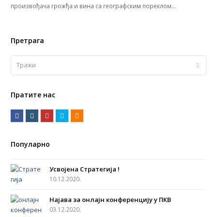
произвођача грожђа и вина са географским пореклом…
Претрага
Тражи
Submi
Пратите нас
F
I
Y
T
R
a
n
o
w
S
c
s
u
i
S
Популарно
e
t
t
t
b
a
u
t
Усвојена Стратегија !
o
g
b
e
10.12.2020.
o
r
e
r
Најава за онлајн конференцију у ПКВ
k
a
03.12.2020.
m