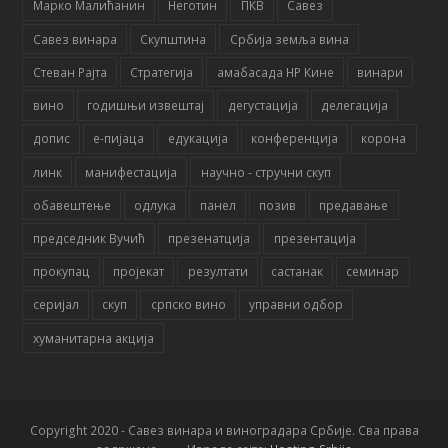
Марко Малићанин
Неготин
ПКВ
Савез
Савез винара
Скупштина
Србија земља вина
Стеван Рајта
Стратегија
амабасада НР Кине
винари
вино
годишњи извештај
дегустација
делегација
допис
е-пијаца
едукација
конференција
корона
линк
манифестација
научно - стручни скуп
обавештење
одлука
панел
позив
предавање
председник Вучић
презенатција
презентација
прокупац
пројекат
резултати
састанак
семинар
серијал
скуп
српско вино
управни одбор
хуманитарна акција
Copyright 2020 - Савез винара и виноградара Србије. Сва права