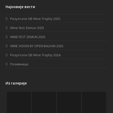
c
s
S
Најновије вести
e
t
b
a
Резултати OB Wine Trophy 2025.
o
g
Wine fest Zemun 2025
o
r
WINE FEST ZEMUN 2025
k
a
WINE VISION BY OPEN BALKAN 2025.
m
Резултати OB Wine Trophy 2024.
Позивница
Из галерије