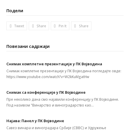
Подели
Tweet
Share
Pin It
Share
Повезани садржаји
Снимак комплетне презентације у ПК Војводина
Снимак комплетне презентације у ПК Војводина погледајте овде:
https://www.youtube.com/watch?v=W2kKuMgatHw
Снимак са конференције у ПК Војводине
Пре неколико дана смо најавили конференцију у ПК Војводине.
Под називом "Винарство и виноградарство као…
Најава: Панел у ПК Војводине
Савез винара и виноградара Србије (СВВС) и Удружење