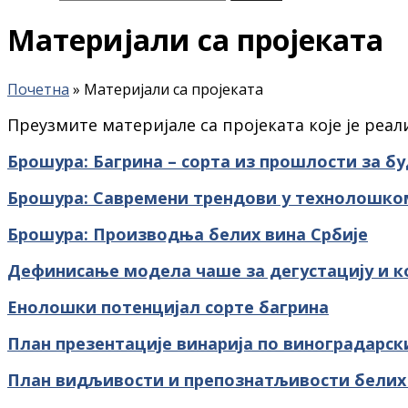
Материјали са пројеката
Почетна
»
Материјали са пројеката
Преузмите материјале са пројеката које је реа
Брошура: Багрина – сорта из прошлости за б
Брошура: Савремени трендови у технолошко
Брошура: Производња белих вина Србије
Дефинисање модела чаше за дегустацију и к
Енолошки потенцијал сорте багрина
План презентације винарија по виноградарск
План видљивости и препознатљивости белих