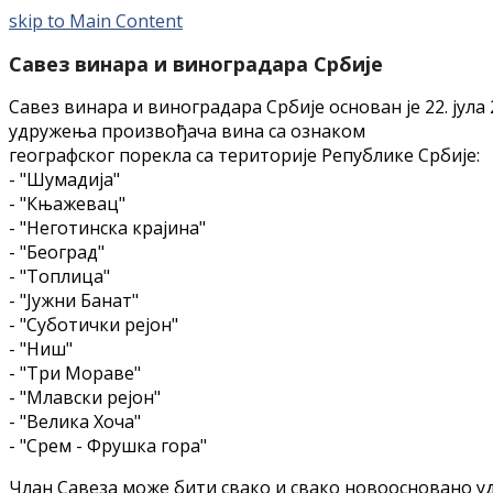
skip to Main Content
Савез винара и виноградара Србије
Савез винара и виноградара Србије основан је 22. јул
удружења произвођача вина са ознаком
географског порекла са територије Републике Србије:
- "Шумадија"
- "Књажевац"
- "Неготинска крајина"
- "Београд"
- "Топлица"
- "Јужни Банат"
- "Суботички рејон"
- "Ниш"
- "Три Мораве"
- "Млавски рејон"
- "Велика Хоча"
- "Срем - Фрушка гора"
Члан Савеза може бити свако и свако новоосновано уд