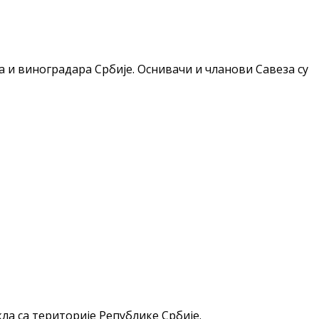
ра и виноградара Србије. Оснивачи и чланови Савеза су
а са територије Републике Србије.