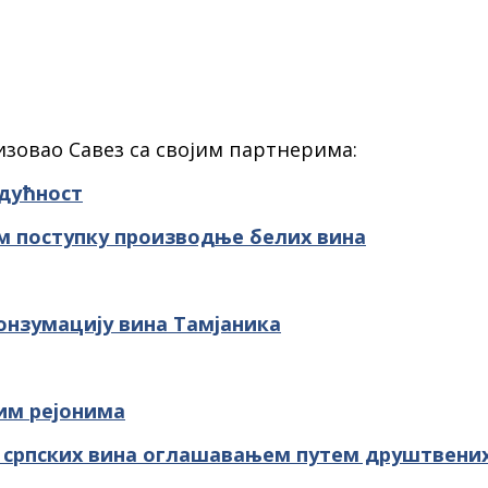
лизовао Савез са својим партнерима:
удућност
м поступку производње белих вина
онзумацију вина Тамјаника
им рејонима
 српских вина оглашавањем путем друштвени