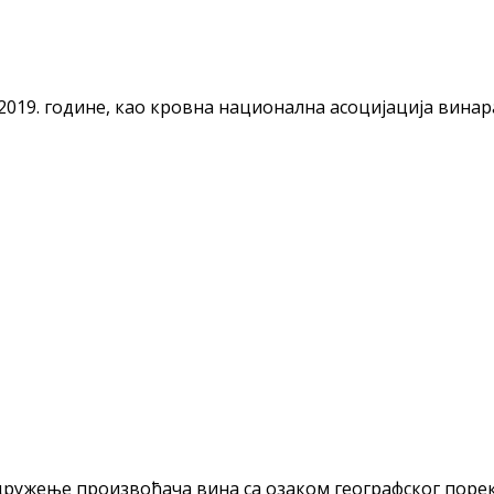
а 2019. године, као кровна национална асоцијација вина
ружење произвођача вина са озаком географског порекл