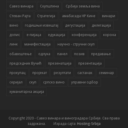
Савез винара
Скупштина
Србија земља вина
Стеван Рајта
Стратегија
амабасада НР Кине
винари
вино
годишњи извештај
дегустација
делегација
допис
е-пијаца
едукација
конференција
корона
линк
манифестација
научно - стручни скуп
обавештење
одлука
панел
позив
предавање
председник Вучић
презенатција
презентација
прокупац
пројекат
резултати
састанак
семинар
серијал
скуп
српско вино
управни одбор
хуманитарна акција
Copyright 2020 - Савез винара и виноградара Србије. Сва права
задржана. Израда сајта:
Hosting-Srbija