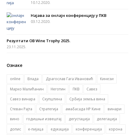
o
g
b
e
10.12.2020.
o
r
e
r
Најава за онлајн конференцију у ПКВ
k
a
03.12.2020.
m
Резултати OB Wine Trophy 2025.
23.11.2025.
Ознаке
online
Влада
Драгослав Гага Ивановић
Кинези
Марко Малићанин
Неготин
ПКВ
Савез
Савез винара
Скупштина
Србија земља вина
Стеван Рајта
Стратегија
амабасада НР Кине
винари
вино
годишњи извештај
дегустација
делегација
допис
е-пијаца
едукација
конференција
корона