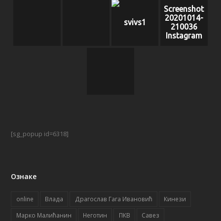
Screenshot
20201014-
svivs1
210036
Instagram
[sg_popup id=6318]
Ознаке
online
Влада
Драгослав Гага Ивановић
Кинези
Марко Малићанин
Неготин
ПКВ
Савез