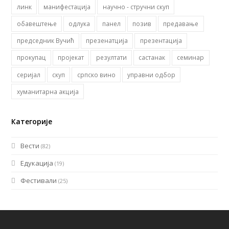
линк
манифестација
научно - стручни скуп
обавештење
одлука
панел
позив
предавање
председник Вучић
презенатција
презентација
прокупац
пројекат
резултати
састанак
семинар
серијал
скуп
српско вино
управни одбор
хуманитарна акција
Категорије
Вести
(82)
Едукација
(19)
Фестивали
(25)