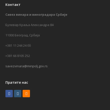
Контакт
Савез винара и виноградара Србије
Булевар Краља Александра 84
11000 Београд, Србија
+381 11 244 24 00
+381 66 8105 252
savezvinara@minpolj.gov.rs
Пратите нас
F
I
R
a
n
S
c
s
S