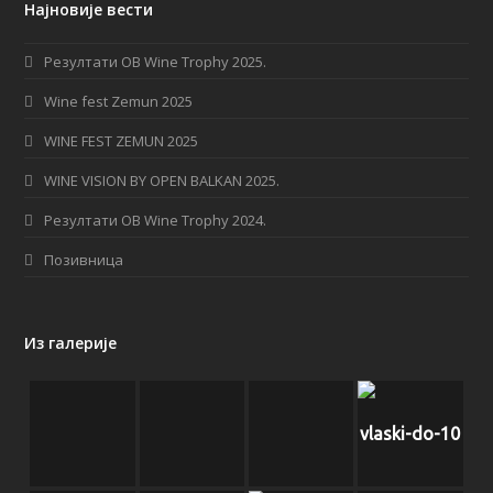
Најновије вести
e
t
b
a
Резултати OB Wine Trophy 2025.
o
g
Wine fest Zemun 2025
o
r
WINE FEST ZEMUN 2025
k
a
WINE VISION BY OPEN BALKAN 2025.
m
Резултати OB Wine Trophy 2024.
Позивница
Из галерије
vlaski-do-10