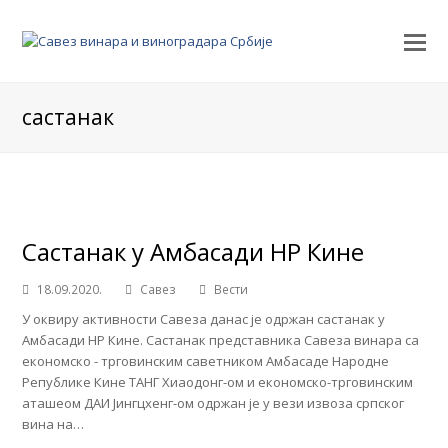
састанак
Састанак у Амбасади НР Кине
18.09.2020.
Савез
Вести
У оквиру активности Савеза данас је одржан састанак у
Амбасади НР Кине. Састанак представника Савеза винара са
економско - трговинским саветником Амбасаде Народне
Републике Кине ТАНГ Xиаодонг-ом и економско-трговинским
аташеом ДАИ Јингцхенг-ом одржан је у вези извоза српског
вина на…