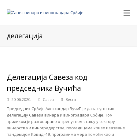
делегација
Делегација Савеза код
председника Вучића
20.06.2020.
Савез
Вести
Председник Србије Александар Вучић је данас угостио
делегацију Савеза винара и виноградара Србије. Том
приликом је разговарано о тренутном стању у сектору
винарства и виноградарства, последицама кризе изазване
пандемијом Ковид -19, програмима мера помоћи као и