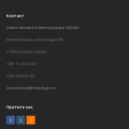
Контакт
Савез винара и виноградара Србије
Булевар Краља Александра 84
11000 Београд, Србија
+381 11 244 24 00
+381 66 8105 252
savezvinara@minpolj.gov.rs
Пратите нас
F
I
R
a
n
S