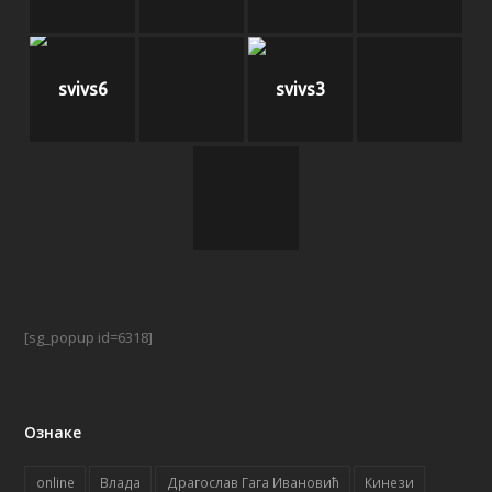
svivs6
svivs3
[sg_popup id=6318]
Ознаке
online
Влада
Драгослав Гага Ивановић
Кинези