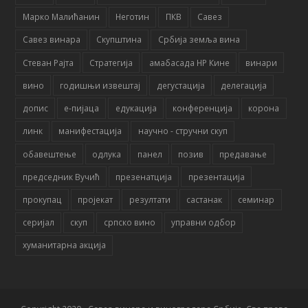
Марко Малићанин
Неготин
ПКВ
Савез
Савез винара
Скупштина
Србија земља вина
Стеван Рајта
Стратегија
амабасада НР Кине
винари
вино
годишњи извештај
дегустација
делегација
допис
е-пијаца
едукација
конференција
корона
линк
манифестација
научно - стручни скуп
обавештење
одлука
панел
позив
предавање
председник Вучић
презенатција
презентација
прокупац
пројекат
резултати
састанак
семинар
серијал
скуп
српско вино
управни одбор
хуманитарна акција