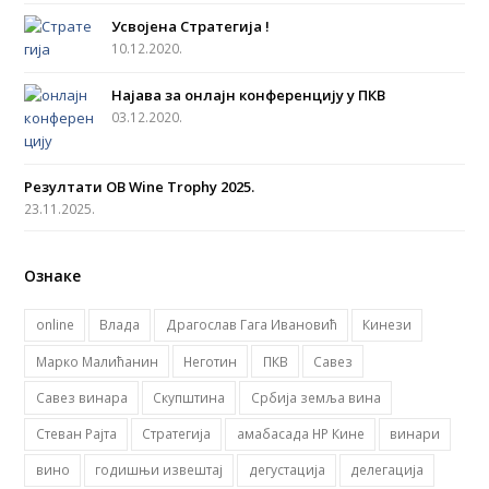
b
a
u
t
Усвојена Стратегија !
o
g
b
e
10.12.2020.
o
r
e
r
Најава за онлајн конференцију у ПКВ
k
a
03.12.2020.
m
Резултати OB Wine Trophy 2025.
23.11.2025.
Ознаке
online
Влада
Драгослав Гага Ивановић
Кинези
Марко Малићанин
Неготин
ПКВ
Савез
Савез винара
Скупштина
Србија земља вина
Стеван Рајта
Стратегија
амабасада НР Кине
винари
вино
годишњи извештај
дегустација
делегација