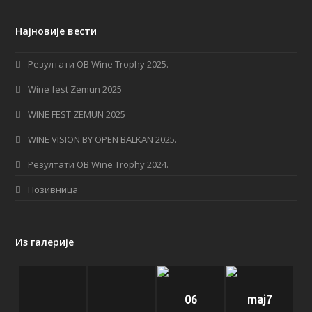
c
s
S
Најновије вести
e
t
b
a
Резултати OB Wine Trophy 2025.
o
g
Wine fest Zemun 2025
o
r
WINE FEST ZEMUN 2025
k
a
WINE VISION BY OPEN BALKAN 2025.
m
Резултати OB Wine Trophy 2024.
Позивница
Из галерије
06
maj7