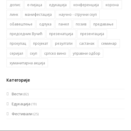
допис
е-пијаца
едукација
конференција
корона
линк
манифестација
научно - стручни скуп
обавештење
одлука
панел
позив
предавање
председник Вучић
презенатција
презентација
прокупац
пројекат
резултати
састанак
семинар
серијал
скуп
српско вино
управни одбор
хуманитарна акција
Категорије
Вести
(82)
Едукација
(19)
Фестивали
(25)