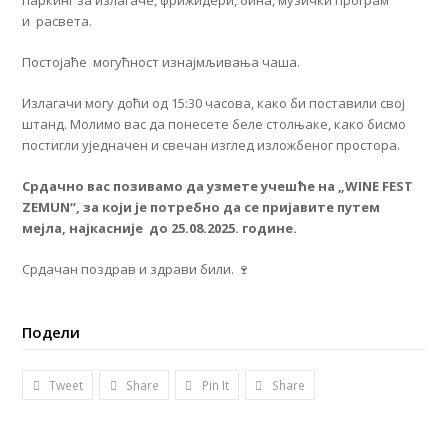
паркинг за излагаче, фрижидери, бина, музички програм
и расвета.
Постојаће могућност изнајмљивања чаша.
Излагачи могу доћи од 15:30 часова, како би поставили свој
штанд. Молимо вас да понесете беле столњаке, како бисмо
постигли уједначен и свечан изглед изложбеног простора.
Срдачно
вас позивамо да узмете учешће на „WINE FEST
ZEMUN“, за који је потребно
да се пријавит
е путем
мејла, најкасније
до 25.08.2025.
године.
Срдачан поздрав и здрави били. 🍷
Подели
Tweet
Share
Pin It
Share