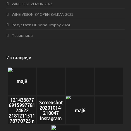
WINE FEST ZEMUN 2025
k
a
WINE VISION BY OPEN BALKAN 2025.
m
Резултати OB Wine Trophy 2024.
Позивница
Из галерије
maj9
121433877
Screenshot
6915997781
20201014-
24622
maj6
210047
2181211511
Instagram
78770725 n