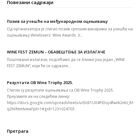
Повезани садржаји
Позив за учешће на међународном оцењивању
Од организатора је стигао позив српским винарима за учешће на
оцењивању Winelovers' Wine Awards. У…
WINE FEST ZEMUN – ОБАВЕШТЕЊЕ ЗА ИЗЛАГАЧЕ
Поштовани излагачи, подсећамо да се ближи још један „WINE
FEST ZEMUN”, који ће се одржати…
Резултати OB Wine Trophy 2025.
Стигли су резултати оцењивања са OB Wine Trophy 2025.
Преузмите их на следећeм линку:
https://docs.google.com/spreadsheets/u/0/d/1UX4PiDoy4fwnk2nbI_RAlQ
q2hI/htmlview?pli=1#gid=1231024703
Претрага