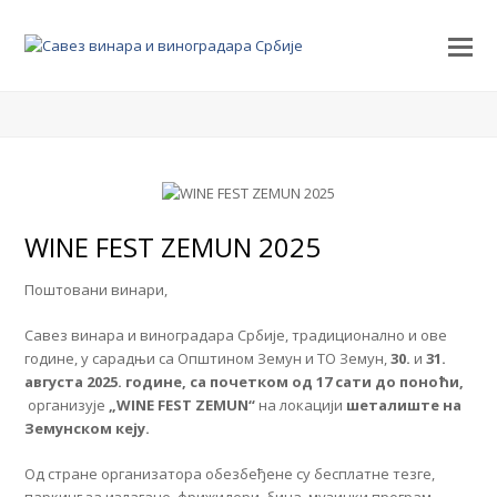
WINE FEST ZEMUN 2025
Поштовани винари,
Савез винара и виноградара Србије, традиционално и ове
године, у сарадњи са Општином Земун и ТО Земун,
30.
и
31.
августа 202
5. године
, са почетком од 1
7
сати до поноћи,
организује
„WINE FEST ZEMUN“
на локацији
шеталиште на
Земунском кеју.
Од стране организатора обезбеђене су бесплатне тезге,