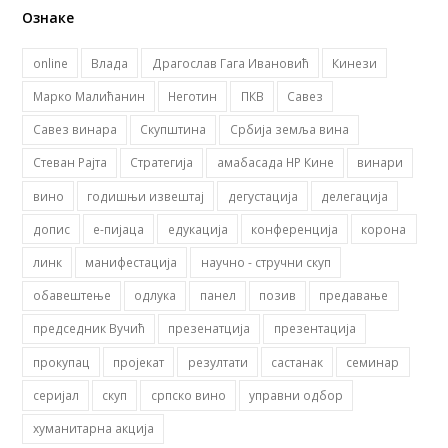
Ознаке
online
Влада
Драгослав Гага Ивановић
Кинези
Марко Малићанин
Неготин
ПКВ
Савез
Савез винара
Скупштина
Србија земља вина
Стеван Рајта
Стратегија
амабасада НР Кине
винари
вино
годишњи извештај
дегустација
делегација
допис
е-пијаца
едукација
конференција
корона
линк
манифестација
научно - стручни скуп
обавештење
одлука
панел
позив
предавање
председник Вучић
презенатција
презентација
прокупац
пројекат
резултати
састанак
семинар
серијал
скуп
српско вино
управни одбор
хуманитарна акција