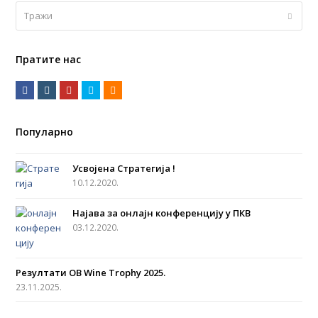
Тражи
Submi
Пратите нас
F
I
Y
T
R
a
n
o
w
S
c
s
u
i
S
Популарно
e
t
t
t
b
a
u
t
Усвојена Стратегија !
o
g
b
e
10.12.2020.
o
r
e
r
Најава за онлајн конференцију у ПКВ
k
a
03.12.2020.
m
Резултати OB Wine Trophy 2025.
23.11.2025.