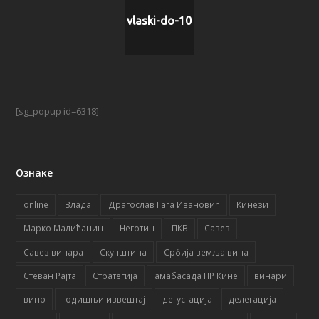
vlaski-do-10
[sg_popup id=6318]
Ознаке
online
Влада
Драгослав Гага Ивановић
Кинези
Марко Малићанин
Неготин
ПКВ
Савез
Савез винара
Скупштина
Србија земља вина
Стеван Рајта
Стратегија
амабасада НР Кине
винари
вино
годишњи извештај
дегустација
делегација