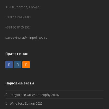
11000 Београд, Србија
+381 11 244 24 00
+381 66 8105 252
savezvinara@minpolj.gov.rs
Пратите нас
F
I
R
a
n
S
c
s
S
Најновије вести
e
t
b
a
Резултати OB Wine Trophy 2025.
o
g
Wine fest Zemun 2025
o
r