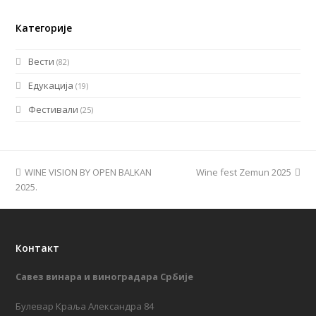
Категорије
Вести
(82)
Едукација
(19)
Фестивали
(25)
previous
WINE VISION BY OPEN BALKAN
Wine fest Zemun 2025
next
2025.
post:
post:
Контакт
Савез винара и виноградара Србије
Булевар Краља Александра 84