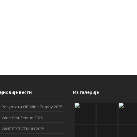
ајновије вести
Из галерије
Резултати OB Wine Trophy 2025.
Wine fest Zemun 2025
WINE FEST ZEMUN 2025