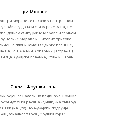
Три Мораве
јон
Три Мораве
се налази у централном
лу Србије, у доњем сливу реке Западне
ве, доњем сливу Јужне Мораве и горњем
иву Велике Мораве и њихових притока.
вичен је планинама: Гледићке планине,
њаја, Гоч, Жељин, Копаоник, Јастребац,
аница, Кучајске планине, Ртањ и Озрен.
Срем - Фрушка гора
ски рејон
се налази на падинама Фрушке
 окренутих ка рекама Дунаву (на северу)
и Сави (на југу), искључујући подручје
националног парка „Фрушка гора”.