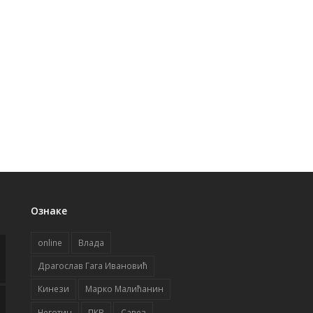
Ознаке
online
Влада
Драгослав Гага Ивановић
Кинези
Марко Малићанин
Неготин
ПКВ
Савез