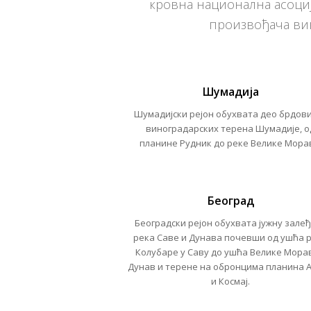
кровна национална асоциј
произвођача вин
Шумадија
Шумадијски рејон
обухвата део брдов
виноградарских терена Шумадије, о
планине Рудник до реке Великe Мора
Београд
Београдски рејон
обухвата јужну зале
река Саве и Дунава почевши од ушћа 
Колубаре у Саву до ушћа Велике Мора
Дунав и терене на обронцима планина 
и Космај.