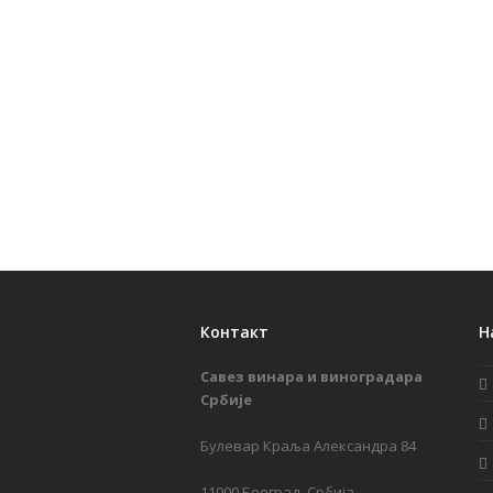
Контакт
Н
Савез винара и виноградара
Србије
Булевар Краља Александра 84
11000 Београд, Србија