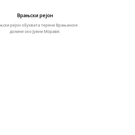
Врањски рејон
њски рејон обухвата терене Врањанске
долине око Јужне Мораве.