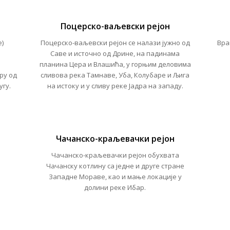
Поцерско-ваљевски рејон
е)
Поцерско-ваљевски рејон се налази јужно од
Вра
Саве и источно од Дрине, на падинама
планина Цера и Влашића, у горњим деловима
ру од
сливова река Тамнаве, Уба, Колубаре и Љига
угу.
на истоку и у сливу реке Јадра на западу.
Чачанско-краљевачки рејон
Чачанско-краљевачки рејон обухвата
Чачанску котлину са једне и друге стране
Западне Мораве, као и мање локације у
долини реке Ибар.