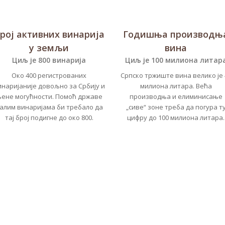
рој активних винарија
Годишња производњ
у земљи
вина
Циљ је 800 винарија
Циљ је 100 милиона литар
Око 400 регистрованих
Српско тржиште вина велико је 
инаријаније довољно за Србију и
милиона литара. Већа
ене могућности. Помоћ државе
производња и елиминисање
алим винаријама би требало да
„сиве“ зоне треба да погура т
тај број подигне до око 800.
цифру до 100 милиона литара.