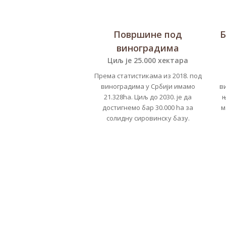
Површине под
Б
виноградима
Циљ је 25.000 хектара
Према статистикама из 2018. под
виноградима у Србији имамо
в
21.328ha. Циљ до 2030. је да
њ
достигнемо бар 30.000 ha за
м
солидну сировинску базу.