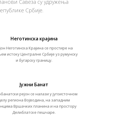
ланови Савеза су удружења
епублике Србије.
Неготинска крајина
јон Н
еготинска Крајина
се простире на
њем истоку Централне Србије уз румунску
и бугарску границу.
Јужни Банат
обанатски рејон
се налази у југоисточном
делу региона Војводина, на западним
нцима Вршачких планина и на простору
Делиблатске пешчаре.