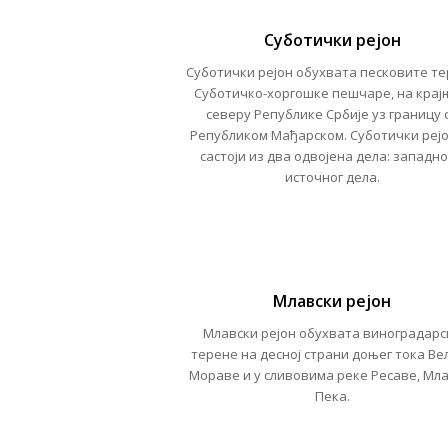
Суботички рејон
Суботички рејон
обухвата песковите т
Суботичко-хоргошке пешчаре, на кра
северу Републике Србије уз границу 
Републиком Мађарском.
Суботички реј
састоји из два одвојена дела: западно
источног дела.
Млавски рејон
Млавски
рејон обухвата виноградарс
терене на десној страни доњег тока Ве
Мораве и у сливовима реке Ресаве, Мла
Пека.