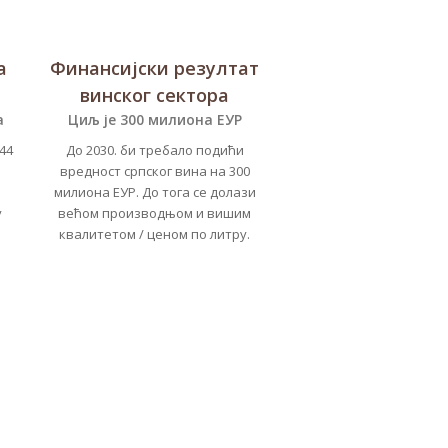
а
Финансијски резултат
винског сектора
а
Циљ је 300 милиона ЕУР
44
До 2030. би требало подићи
вредност српског вина на 300
милиона ЕУР. До тога се долази
у
већом производњом и вишим
квалитетом / ценом по литру.