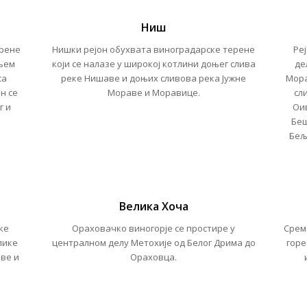
Ниш
ерене
Нишки рејон
обухвата виноградарске терене
Ре
јњем
који се налазе у широкој котлини доњег слива
де
са
реке Нишаве и доњих сливова река Јужне
Мора
он
се
Мораве и Моравице.
сл
г и
Oи
Беш
Бељ
Велика Хоча
ке
Ораховачко виногорје се простире у
Срем
лике
централном делу Метохије од Белог Дрима до
горе
ве и
Ораховца.