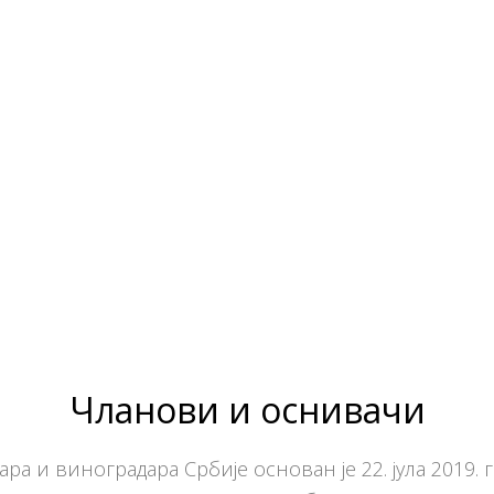
Чланови и оснивачи
ра и виноградара Србије основан је 22. јула 2019. 