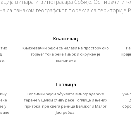
ација винара и виноградара Србије. Оснивачи и ч
а са ознаком географског порекла са територије Р
Књажевац
итих
Књажевачки рејон се налази на простору око
Ре
д
горњег тока реке Тимок и окружен је
крај
вe.
планинама.
Топлица
ђину
Топлички рејон
обухвата виноградарске
Јужн
реке
терене у целом сливу реке Топлице и њених
ве у
притока, пре свега речица Великог и Малог
обро
Авале
Јастребца.