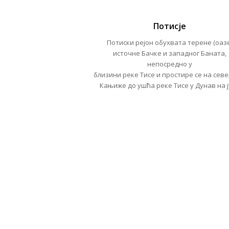
Потисје
Потиски рејон обухвата терене (оаз
источне Бачке и западног Баната,
непосредно у
близини реке Тисе и простире се на севе
Кањиже до ушћа реке Тисе у Дунав на ј