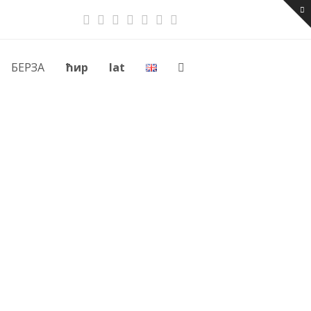
Twitter
Facebook
Instagram
Youtube
RSS
Email
Phone
БЕРЗА
ћир
lat