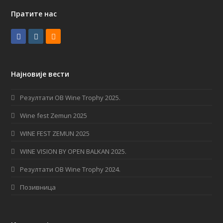
Пратите нас
F
I
R
a
n
S
c
s
S
Најновије вести
e
t
b
a
Резултати OB Wine Trophy 2025.
o
g
Wine fest Zemun 2025
o
r
WINE FEST ZEMUN 2025
k
a
WINE VISION BY OPEN BALKAN 2025.
m
Резултати OB Wine Trophy 2024.
Позивница