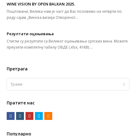
WINE VISION BY OPEN BALKAN 2025.
Поштовани, Велика нам је част да Вас позовемо на четврти по
реду сајам „Винска визија Отвореног…
Резултати оцењивања
Стигли су резултати са Великог оцењивања српских вина. Можете
преузети комплетну табелу ОВДЕ (.xlsx, 41KB).…
Претрага
Тражи
Submi
Пратите нас
F
I
Y
T
R
a
n
o
w
S
c
s
u
i
S
Популарно