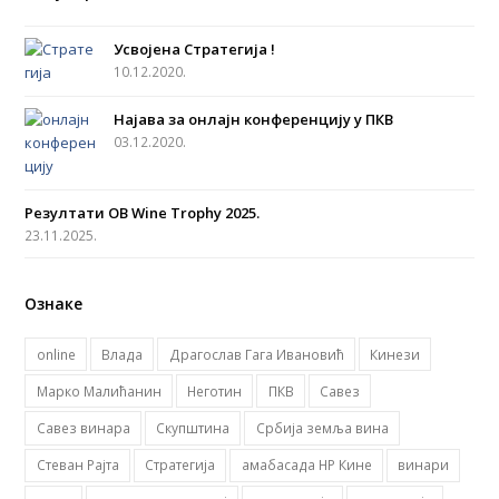
e
t
t
t
b
a
u
t
Усвојена Стратегија !
o
g
b
e
10.12.2020.
o
r
e
r
Најава за онлајн конференцију у ПКВ
k
a
03.12.2020.
m
Резултати OB Wine Trophy 2025.
23.11.2025.
Ознаке
online
Влада
Драгослав Гага Ивановић
Кинези
Марко Малићанин
Неготин
ПКВ
Савез
Савез винара
Скупштина
Србија земља вина
Стеван Рајта
Стратегија
амабасада НР Кине
винари