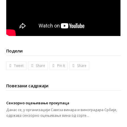
Подели
Tweet
Share
Pin It
Share
Повезани садржаји
Сензорно оцењивање прокупаца
Данас се, у организацији Савеза винара и виноградара Србије,
одржава сензорно оцењивање вина од сорте…