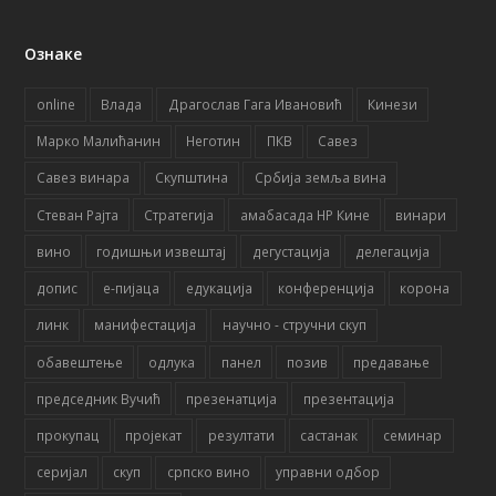
Ознаке
online
Влада
Драгослав Гага Ивановић
Кинези
Марко Малићанин
Неготин
ПКВ
Савез
Савез винара
Скупштина
Србија земља вина
Стеван Рајта
Стратегија
амабасада НР Кине
винари
вино
годишњи извештај
дегустација
делегација
допис
е-пијаца
едукација
конференција
корона
линк
манифестација
научно - стручни скуп
обавештење
одлука
панел
позив
предавање
председник Вучић
презенатција
презентација
прокупац
пројекат
резултати
састанак
семинар
серијал
скуп
српско вино
управни одбор