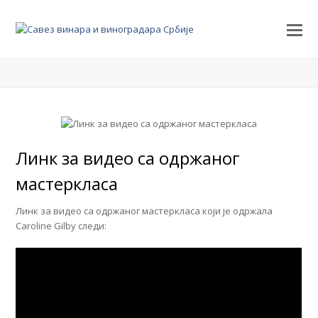
Линк за видео са одржаног
мастеркласа
Линк за видео са одржаног мастеркласа који је одржала
Caroline Gilby следи: