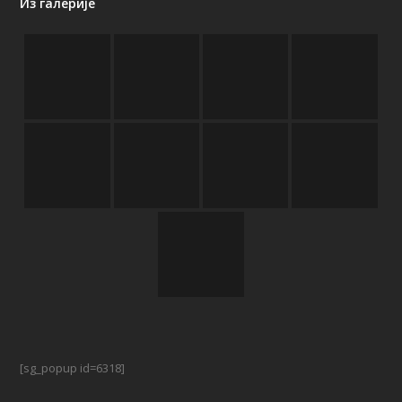
Из галерије
[sg_popup id=6318]