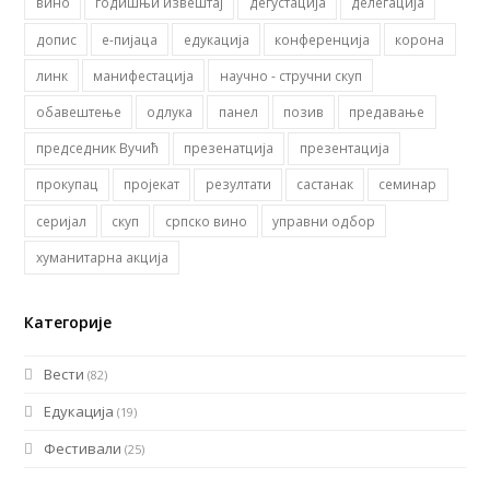
вино
годишњи извештај
дегустација
делегација
допис
е-пијаца
едукација
конференција
корона
линк
манифестација
научно - стручни скуп
обавештење
одлука
панел
позив
предавање
председник Вучић
презенатција
презентација
прокупац
пројекат
резултати
састанак
семинар
серијал
скуп
српско вино
управни одбор
хуманитарна акција
Категорије
Вести
(82)
Едукација
(19)
Фестивали
(25)