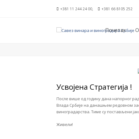
+381 11 244 24 00,
+381 66 8105 252
Почетак
О
Усвојена Стратегија !
После више од годину дана напорног рад
Влада Србије на данашњем редовном за
виноградарства. Тиме су постављени јак
Живели!