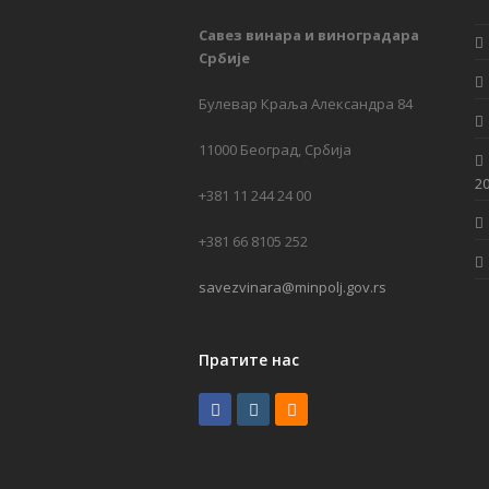
Савез винара и виноградара
Србије
Булевар Краља Александра 84
11000 Београд, Србија
20
+381 11 244 24 00
+381 66 8105 252
savezvinara@minpolj.gov.rs
Пратите нас
Facebook
Instagram
RSS