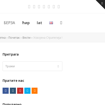
Twitter
Facebook
Instagram
Youtube
RSS
Email
Phone
БЕРЗА
ћир
lat
етна
»
Почетак
»
Вести
»
Усвојена Стратегија !
Претрага
Тражи
Submit
Пратите нас
Facebook
Instagram
Youtube
Twitter
RSS
Популарно