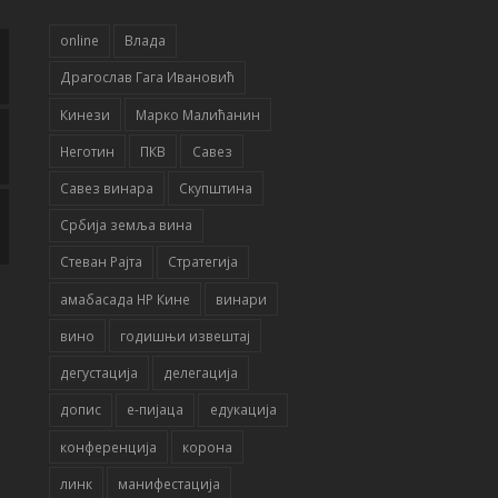
online
Влада
Драгослав Гага Ивановић
Кинези
Марко Малићанин
Неготин
ПКВ
Савез
Савез винара
Скупштина
Србија земља вина
Стеван Рајта
Стратегија
амабасада НР Кине
винари
вино
годишњи извештај
дегустација
делегација
допис
е-пијаца
едукација
конференција
корона
линк
манифестација