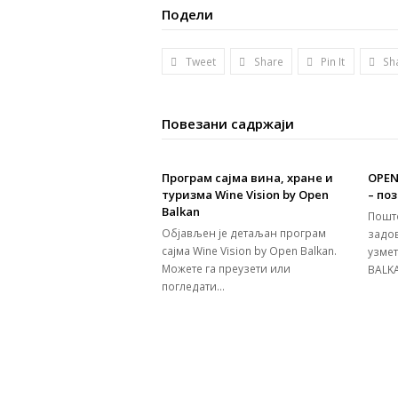
Подели
Tweet
Share
Pin It
Sh
Повезани садржаји
Програм сајма вина, хране и
OPEN
туризма Wine Vision by Open
– по
Balkan
Пошт
Објављен је детаљан програм
задо
сајма Wine Vision by Open Balkan.
узме
Можете га преузети или
BALK
погледати…