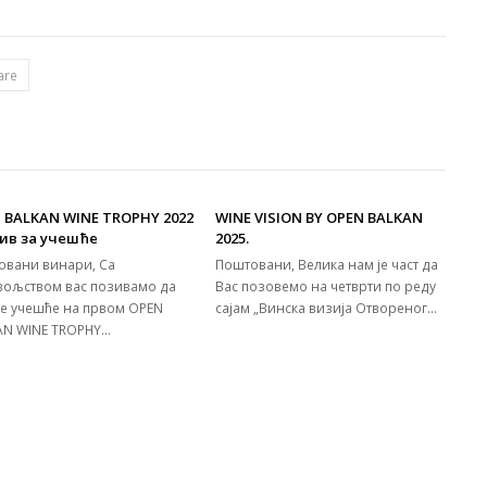
are
 BALKAN WINE TROPHY 2022
WINE VISION BY OPEN BALKAN
зив за учешће
2025.
овани винари, Са
Поштовани, Велика нам је част да
вољством вас позивамо да
Вас позовемо на четврти по реду
те учешће на првом OPEN
сајам „Винска визија Отвореног…
AN WINE TROPHY…