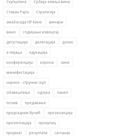
Скупштина
Србија земља вина
Стеван Рајта
Стратегија
амабасада НР Кине
винари
вино
годишњи извештај
дегустација
делегација
допис
е-пијаца
едукација
конференција
корона
линк
манифестација
научно - стручни скуп
обавештење
одлука
панел
позив
предавање
председник Вучић
презенатција
презентација
прокупац
пројекат
резултати
састанак