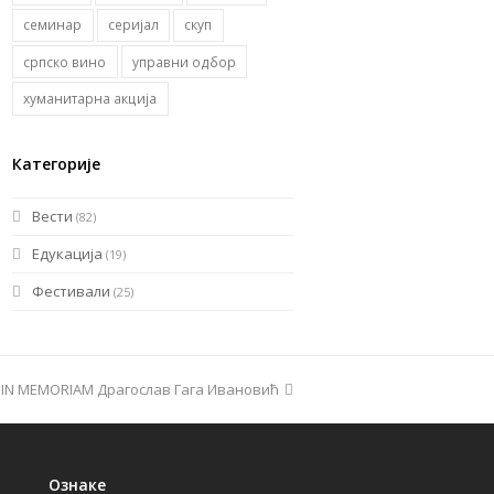
семинар
серијал
скуп
српско вино
управни одбор
хуманитарна акција
Категорије
Вести
(82)
Едукација
(19)
Фестивали
(25)
 IN MEMORIAM Драгослав Гага Ивановић
Ознаке