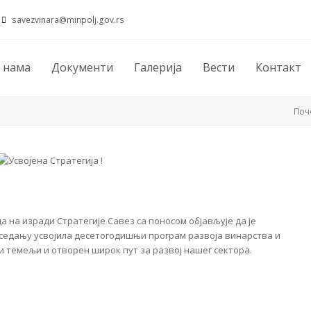
savezvinara@minpolj.gov.rs
 нама
Документи
Галерија
Вести
Контакт
Поч
а на изради Стратегије Савез са поносом објављује да је
седању усвојила десетогодишњи програм развоја винарства и
и темељи и отворен широк пут за развој нашег сектора.