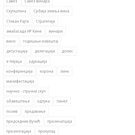
Савез
Савез винара
Скупштина
Србија земља вина
Стеван Рајта
Стратегија
амабасада НР Кине
винари
вино
годишњи извештај
дегустација
делегација
допис
е-пијаца
едукација
конференција
корона
линк
манифестација
научно - стручни скуп
обавештење
одлука
панел
позив
предавање
председник Вучић
презенатција
презентација
прокупац