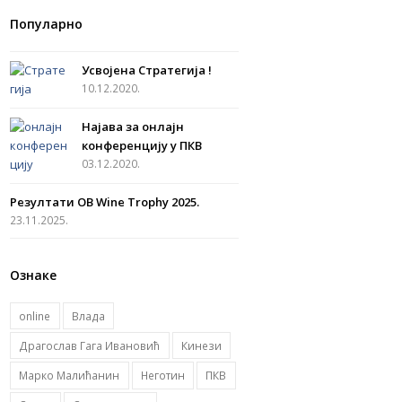
c
s
u
i
S
Популарно
e
t
t
t
b
a
u
t
Усвојена Стратегија !
o
g
b
e
10.12.2020.
o
r
e
r
Најава за онлајн
k
a
конференцију у ПКВ
m
03.12.2020.
Резултати OB Wine Trophy 2025.
23.11.2025.
Ознаке
online
Влада
Драгослав Гага Ивановић
Кинези
Марко Малићанин
Неготин
ПКВ