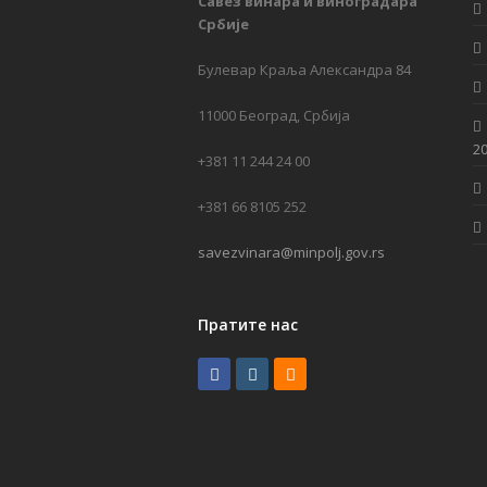
Савез винара и виноградара
Србије
Булевар Краља Александра 84
11000 Београд, Србија
20
+381 11 244 24 00
+381 66 8105 252
savezvinara@minpolj.gov.rs
Пратите нас
F
I
R
a
n
S
c
s
S
e
t