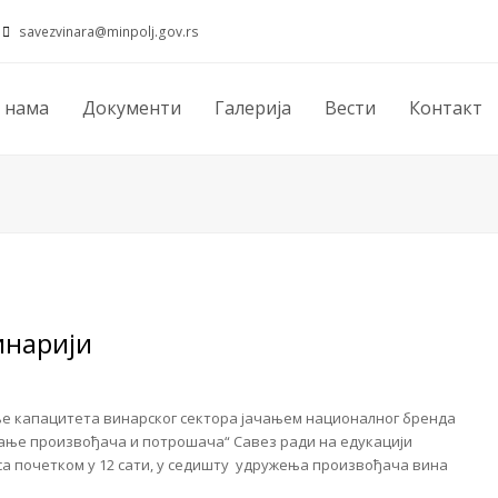
savezvinara@minpolj.gov.rs
 нама
Документи
Галерија
Вести
Контакт
инарији
ње капацитета винарског сектора јачањем националног бренда
сање произвођача и потрошача“ Савез ради на едукацији
, са почетком у 12 сати, у седишту удружења произвођача вина