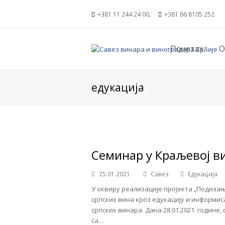
+381 11 244 24 00,
+381 66 8105 252
Почетак
О
едукација
Семинар у Краљевој в
25.01.2021.
Савез
Едукација
У оквиру реализације пројекта „Подиза
српских вина кроз едукацију и информи
српских винара. Дана 28.01.2021. године
са…