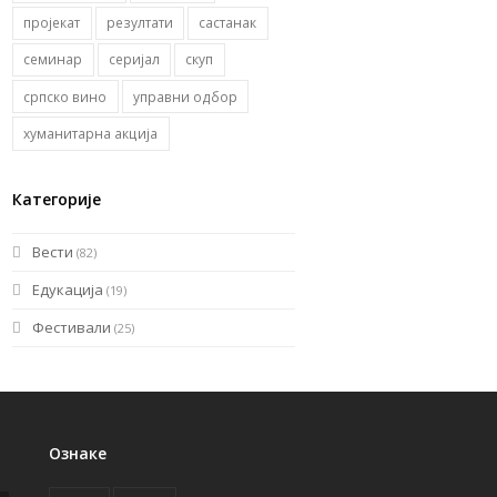
пројекат
резултати
састанак
семинар
серијал
скуп
српско вино
управни одбор
хуманитарна акција
Категорије
Вести
(82)
Едукација
(19)
Фестивали
(25)
Ознаке