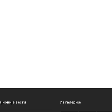
ајновије вести
Из галерије