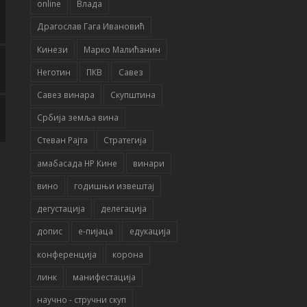
online
Влада
Драгослав Гага Ивановић
Кинези
Марко Малићанин
Неготин
ПКВ
Савез
Савез винара
Скупштина
Србија земља вина
Стеван Рајта
Стратегија
амабасада НР Кине
винари
вино
годишњи извештај
дегустација
делегација
допис
е-пијаца
едукација
конференција
корона
линк
манифестација
научно - стручни скуп