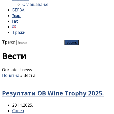
Оглашавање
БЕРЗА
ћир
lat
Тражи
Тражи
Submit
Вести
Our latest news
Почетна
»
Вести
Резултати OB Wine Trophy 2025.
23.11.2025.
Савез