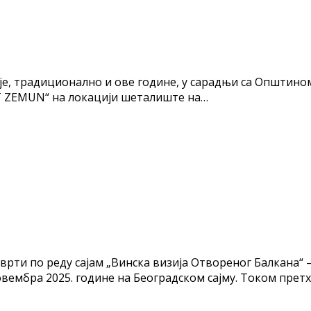
 традиционално и ове године, у сарадњи са Општином Зем
ST ZEMUN“ на локацији шеталиште на…
рти по реду сајам „Винска визија Отвореног Балкана“ –ј
 новембра 2025. године на Београдском сајму. Током прет