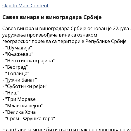
skip to Main Content
Савез винара и виноградара Србије
Савез винара и виноградара Србије основан је 22. јул
удружења произвођача вина са ознаком
географског порекла са територије Републике Србије:
- "Шумадија"
- "Књажевац"
- "Неготинска крајина"
- "Београд"
- "Топлица"
- "Јужни Банат"
- "Суботички рејон"
- "Ниш"
- "Три Мораве"
- "Млавски рејон"
- "Велика Хоча"
- "Срем - Фрушка гора"
Члан Савеза може бити свако и свако новоосновано уд