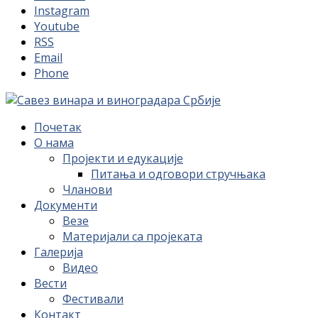
Instagram
Youtube
RSS
Email
Phone
Почетак
О нама
Пројекти и едукације
Питања и одговори стручњака
Чланови
Документи
Везе
Материјали са пројеката
Галерија
Видео
Вести
Фестивали
Контакт