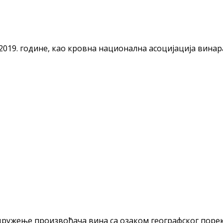
а 2019. године, као кровна национална асоцијација вина
ружење произвођача вина са озаком географског порекл