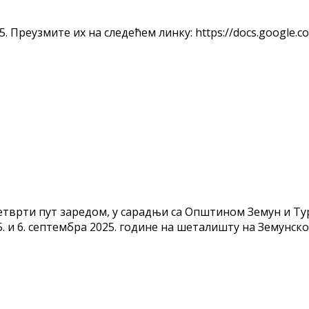
. Преузмите их на следећeм линку: https://docs.google.
четврти пут заредом, у сарадњи са Општином Земун и Т
5. и 6. септембра 2025. године на шеталишту на Земунск