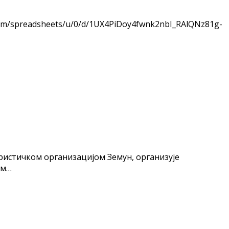
com/spreadsheets/u/0/d/1UX4PiDoy4fwnk2nbI_RAlQNz81g-
уристичком организацијом Земун, организује
ом…