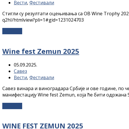
Вести
,
Фестивали
Стигли су резултати оцењивања са OB Wine Trophy 2025
q2hI/htmlview?pli=1#gid=1231024703
Даље...
→
Wine fest Zemun 2025
05.09.2025.
Савез
Вести
,
Фестивали
Савез винара и виноградара Србије и ове године, по 
манифестацију Wine fest Zemun, која ће бити одржана 
Даље...
→
WINE FEST ZEMUN 2025