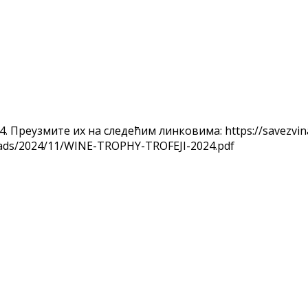
. Преузмите их на следећим линковима: https://savezvi
loads/2024/11/WINE-TROPHY-TROFEJI-2024.pdf