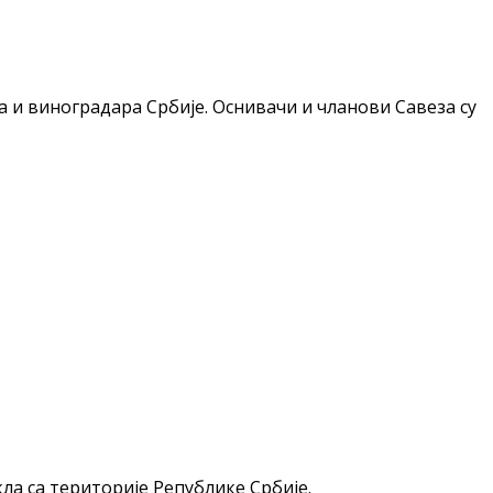
ра и виноградара Србије. Оснивачи и чланови Савеза су
а са територије Републике Србије.