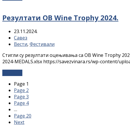
Резултати OB Wine Trophy 2024.
23.11.2024.
Савез
Вести
,
Фестивали
Стигли су резултати оцењивања са OB Wine Trophy 2024
2024-MEDALS.xlsx https://savezvinara.rs/wp-content/up
Даље...
→
Page
1
Page
2
Page
3
Page
4
…
Page
20
Next