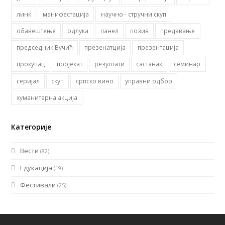
линк
манифестација
научно - стручни скуп
обавештење
одлука
панел
позив
предавање
председник Вучић
презенатција
презентација
прокупац
пројекат
резултати
састанак
семинар
серијал
скуп
српско вино
управни одбор
хуманитарна акција
Категорије
Вести
(82)
Едукација
(19)
Фестивали
(25)