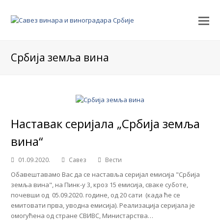
Србија земља вина
Наставак серијала „Србија земља
вина“
01.09.2020.
Савез
Вести
Обавештавамо Вас да се наставља серијал емисија "Србија
земља вина", на Пинк-у 3, кроз 15 емисија, сваке суботе,
почевши од 05.09.2020. године, од 20 сати (када ће се
емитовати прва, уводна емисија). Реализација серијала је
омогућена од стране СВИВС, Министарства…