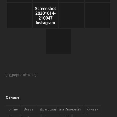
Screenshot
20201014-
210047
Instagram
[sg_popup id=6318]
Ознаке
online
Влада
Драгослав Гага Ивановић
Кинези