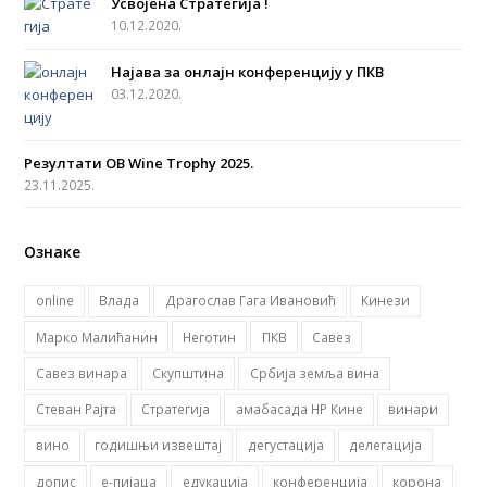
Усвојена Стратегија !
o
g
b
e
10.12.2020.
o
r
e
r
Најава за онлајн конференцију у ПКВ
k
a
03.12.2020.
m
Резултати OB Wine Trophy 2025.
23.11.2025.
Ознаке
online
Влада
Драгослав Гага Ивановић
Кинези
Марко Малићанин
Неготин
ПКВ
Савез
Савез винара
Скупштина
Србија земља вина
Стеван Рајта
Стратегија
амабасада НР Кине
винари
вино
годишњи извештај
дегустација
делегација
допис
е-пијаца
едукација
конференција
корона