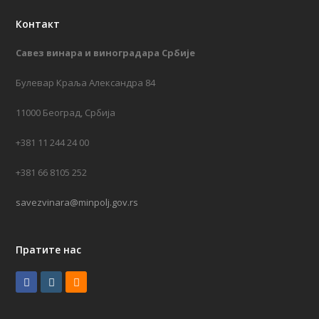
Контакт
Савез винара и виноградара Србије
Булевар Краља Александра 84
11000 Београд, Србија
+381 11 244 24 00
+381 66 8105 252
savezvinara@minpolj.gov.rs
Пратите нас
F
I
R
a
n
S