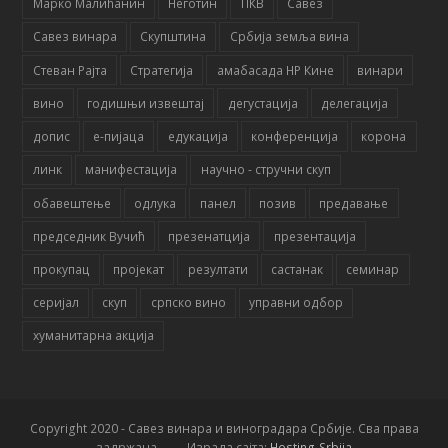
Марко Малићанин
Неготин
ПКВ
Савез
Савез винара
Скупштина
Србија земља вина
Стеван Рајта
Стратегија
амабасада НР Кине
винари
вино
годишњи извештај
дегустација
делегација
допис
е-пијаца
едукација
конференција
корона
линк
манифестација
научно - стручни скуп
обавештење
одлука
панел
позив
предавање
председник Вучић
презенатција
презентација
прокупац
пројекат
резултати
састанак
семинар
серијал
скуп
српско вино
управни одбор
хуманитарна акција
Copyright 2020 - Савез винара и виноградара Србије. Сва права
задржана. Израда сајта:
Hosting-Srbija