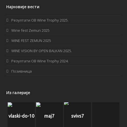
c
s
S
Најновије вести
e
t
b
a
Резултати OB Wine Trophy 2025.
o
g
Wine fest Zemun 2025
o
r
WINE FEST ZEMUN 2025
k
a
WINE VISION BY OPEN BALKAN 2025.
m
Резултати OB Wine Trophy 2024.
Позивница
Из галерије
vlaski-do-10
maj7
svivs7