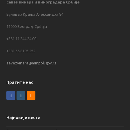
Савез винара и виноградара Србије
Булевар Краља Александра 84
11000 Београд, Србија
+381 11 244 24 00
+381 66 8105 252
savezvinara@minpolj.gov.rs
Пратите нас
F
I
R
a
n
S
c
s
S
Најновије вести
e
t