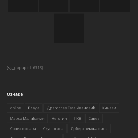
[sg_popup id=6318]
Ознаке
online
Влада
Драгослав Гага Ивановић
Кинези
Марко Малићанин
Неготин
ПКВ
Савез
Савез винара
Скупштина
Србија земља вина