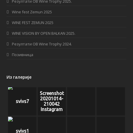
b
a
Резултати OB Wine Trophy 2025.
o
g
Wine fest Zemun 2025
o
r
WINE FEST ZEMUN 2025
k
a
WINE VISION BY OPEN BALKAN 2025.
m
Резултати OB Wine Trophy 2024.
Позивница
Из галерије
Screenshot
20201014-
svivs7
210042
Instagram
svivs1