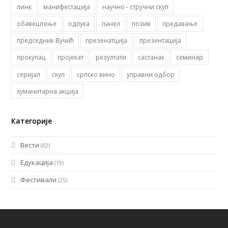
линк
манифестација
научно - стручни скуп
обавештење
одлука
панел
позив
предавање
председник Вучић
презенатција
презентација
прокупац
пројекат
резултати
састанак
семинар
серијал
скуп
српско вино
управни одбор
хуманитарна акција
Категорије
Вести
(82)
Едукација
(19)
Фестивали
(25)