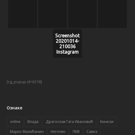
Screenshot
20201014-
210036
Instagram
[sg_popup id=6318]
Ознаке
online
Влада
Драгослав Гага Ивановић
Кинези
Марко Малићанин
Неготин
ПКВ
Савез