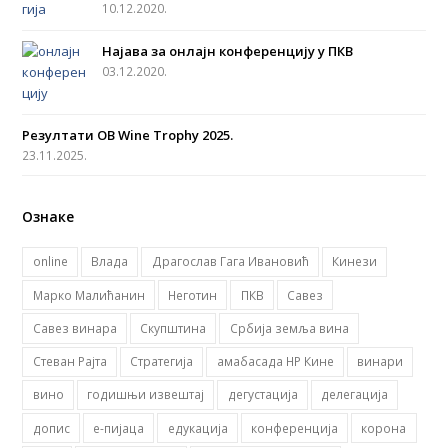
o
g
b
e
10.12.2020.
o
r
e
r
Најава за онлајн конференцију у ПКВ
k
a
03.12.2020.
m
Резултати OB Wine Trophy 2025.
23.11.2025.
Ознаке
online
Влада
Драгослав Гага Ивановић
Кинези
Марко Малићанин
Неготин
ПКВ
Савез
Савез винара
Скупштина
Србија земља вина
Стеван Рајта
Стратегија
амабасада НР Кине
винари
вино
годишњи извештај
дегустација
делегација
допис
е-пијаца
едукација
конференција
корона