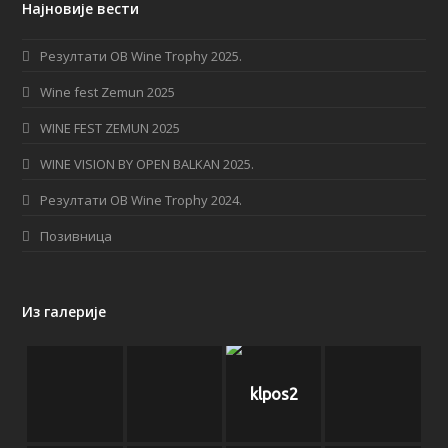
Најновије вести
e
t
b
a
Резултати OB Wine Trophy 2025.
o
g
Wine fest Zemun 2025
o
r
WINE FEST ZEMUN 2025
k
a
WINE VISION BY OPEN BALKAN 2025.
m
Резултати OB Wine Trophy 2024.
Позивница
Из галерије
klpos2