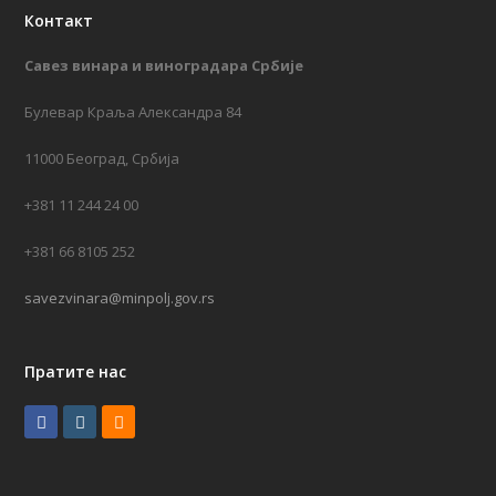
Контакт
Савез винара и виноградара Србије
Булевар Краља Александра 84
11000 Београд, Србија
+381 11 244 24 00
+381 66 8105 252
savezvinara@minpolj.gov.rs
Пратите нас
F
I
R
a
n
S
c
s
S