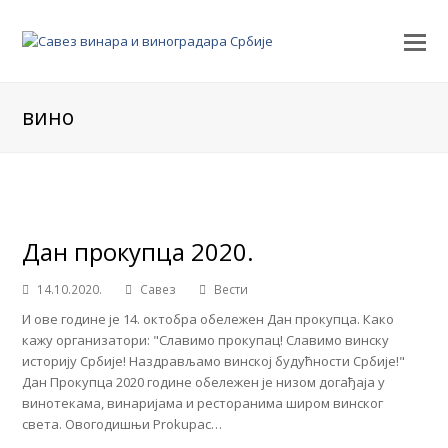
вино
Дан прокупца 2020.
14.10.2020.
Савез
Вести
И ове године је 14. октобра обележен Дан прокупца. Како
кажу организатори: "Славимо прокупац! Славимо винску
историју Србије! Наздрављамо винској будућности Србије!"
Дан Прокупца 2020 године обележен је низом догађаја у
винотекама, винаријама и ресторанима широм винског
света. Овогодишњи Prokupac…