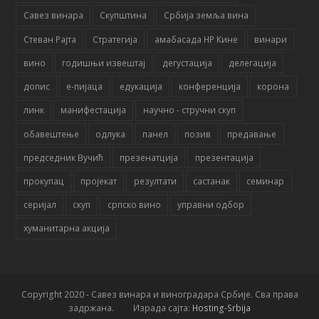
Савез винара
Скупштина
Србија земља вина
Стеван Рајта
Стратегија
амабасада НР Кине
винари
вино
годишњи извештај
дегустација
делегација
допис
е-пијаца
едукација
конференција
корона
линк
манифестација
научно - стручни скуп
обавештење
одлука
панел
позив
предавање
председник Вучић
презенатција
презентација
прокупац
пројекат
резултати
састанак
семинар
серијал
скуп
српско вино
управни одбор
хуманитарна акција
Copyright 2020 - Савез винара и виноградара Србије. Сва права
задржана. Израда сајта:
Hosting-Srbija