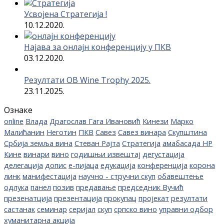
Усвојена Стратегија !
10.12.2020.
Најава за онлајн конференцију у ПКВ
03.12.2020.
Резултати OB Wine Trophy 2025.
23.11.2025.
Ознаке
online
Влада
Драгослав Гага Ивановић
Кинези
Марко
Малићанин
Неготин
ПКВ
Савез
Савез винара
Скупштина
Србија земља вина
Стеван Рајта
Стратегија
амабасада НР
Кине
винари
вино
годишњи извештај
дегустација
делегација
допис
е-пијаца
едукација
конференција
корона
линк
манифестација
научно - стручни скуп
обавештење
одлука
панел
позив
предавање
председник Вучић
презенатција
презентација
прокупац
пројекат
резултати
састанак
семинар
серијал
скуп
српско вино
управни одбор
хуманитарна акција