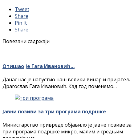
Tweet
Share
Pin It
Share
Повезани садржаји
Отишао је Гага Ивановић…
Данас нас је напустио наш велики винар и пријатељ
Драгослав Гага Ивановић. Кад год поменемо…
Jaвни пoзиви зa три прoгрaмa пoдршкe
Mинистaрствo приврeдe oбjaвилo je jaвнe пoзивe зa
три прoгрaмa пoдршкe микрo, мaлим и срeдњим