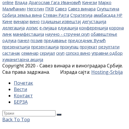
online
Влада
Драгослав Гага Ивановић
Кинези
Марко
Малићанин
Неготин
ПКВ
Савез
Савез винара
Скупштина
Србија земља вина
Стеван Рајта
Стратегија
амабасада НР
Кине
винари
вино
годишњи извештај
дегустација
делегација
допис
е-пијаца
едукација
конференција
корона
линк
манифестација
научно - стручни скуп
обавештење
одлука
панел
позив
предавање
председник Вучић
презенатција
презентација
прокупац
пројекат
резултати
састанак
семинар
серијал
скуп
српско вино
управни одбор
хуманитарна акција
Copyright 2020 - Савез винара и виноградара Србије.
Сва права задржана. Израда сајта:
Hosting-Srbija
Почетак
Вести
Контакт
БЕРЗА
Back To Top