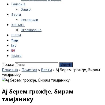
Галерија
Видео
Вести
Фестивали
Контакт
Оглашавање
БЕРЗА
ћир
lat
Тражи
Тражи
Submit
Почетна
»
Почетак
»
Вести
»
Ај берем грожђе, бирам
тамјанику
Ај берем грожђе, бирам
тамјанику