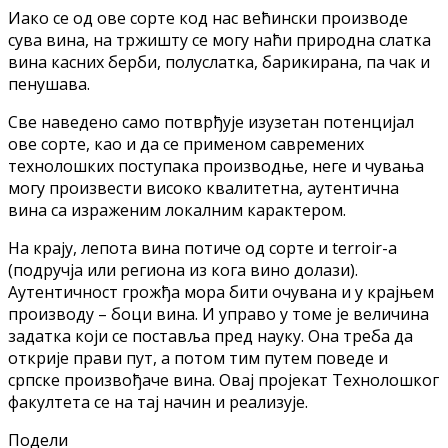
Иако се од ове сорте код нас већински производе
сува вина, на тржишту се могу наћи природна слатка
вина касних берби, полуслатка, барикирана, па чак и
пенушава.
Све наведено само потврђује изузетан потенцијал
ове сорте, као и да се применом савремених
технолошких поступака производње, неге и чувања
могу произвести високо квалитетна, аутентична
вина са израженим локалним карактером.
На крају, лепота вина потиче од сорте и terroir-a
(подручја или региона из кога вино долази).
Аутентичност грожђа мора бити очувана и у крајњем
производу – боци вина. И управо у томе је величина
задатка који се поставља пред науку. Она треба да
открије прави пут, а потом тим путем поведе и
српске произвођаче вина. Овај пројекат Технолошког
факултета се на тај начин и реализује.
Подели