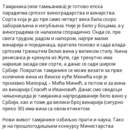
Тамјаника (или тамњаника) је готово епска
парадигма српског виноградарства и винарства.
Сорта која је до пре само четврт века била скоро
заборављена и изгубљена. Није је било у боцама, а у
виноградима се налазила спорадично. Онда се, пре
свега трудом, радом и напором, најпре малих
винарија и појединаца, вратила поново и сада влада
српским тржиштем белих вина у великом стилу. Њена
ренесанса је кренула из Жупе, где тренутно има
највише засада ове сорте, а данас се сади широм
Србије. Повратак тамјанике се може везати за прве
количине вина из Винске куће Минића које је
произвео Милорад – Мића Минић, а потом и за вина
из винарија Спасић и Ивановић. Данас смо сведоци
чињеницеда је тамјаника најпродаваније бело вино у
Србији, као и томе да велики број винарија (сигурно
преко 30) има вина са овом етикетом.
Нови живот тамјанике озбиљно прати и наука. Тако
је на прошлогодишњем конкурсу Министарства