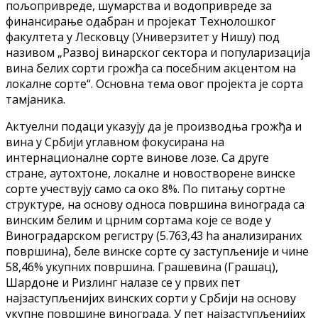
пољопривреде, шумарства и водопривреде за
финансирање одабран и пројекат Технолошког
факултета у Лесковцу (Универзитет у Нишу) под
називом „Развој винарског сектора и популаризација
вина белих сорти грожђа са посебним акцентом на
локалне сорте“. Основна тема овог пројекта је сорта
тамјаника.
Актуелни подаци указују да је производња грожђа и
вина у Србији углавном фокусирана на
интернационалнe сортe винове лозе. Са друге
стране, аутохтонe, локалне и новостворене винске
сорте учествују само са око 8%. По питању сортне
структуре, на основу односа површина винограда са
винским белим и црним сортама које се воде у
Виноградарском регистру (5.763,43 ha анализираних
површина), беле винске сорте су заступљеније и чине
58,46% укупних површина. Грашевина (Грашац),
Шардоне и Ризлинг налазе се у првих пет
најзаступљенијих винских сорти у Србији на основу
укупне површине винограда. У пет најзаступљенијих