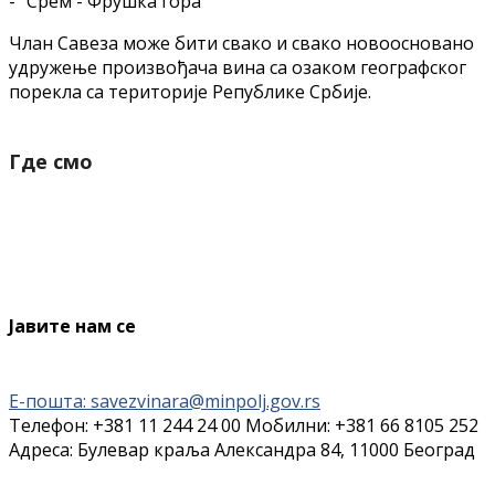
- "Срем - Фрушка гора"
Члан Савеза може бити свако и свако новоосновано
удружење произвођача вина са озаком географског
порекла са територије Републике Србије.
Где смо
Јавите нам се
Е-пошта: savezvinara@minpolj.gov.rs
Телефон: +381 11 244 24 00 Мобилни: +381 66 8105 252
Адреса: Булевар краља Александра 84, 11000 Београд