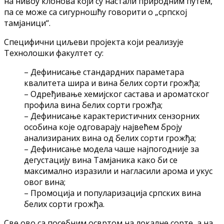
на нивоу клонова који су настали природним путем,
па се може са сигурношћу говорити о „српској
тамјаници“.
Специфични циљеви пројекта који реализује
Технолошки факултет су:
– Дефинисање стандардних параметара
квалитета шира и вина белих сорти грожђа;
– Одређивање хемијског састава и ароматског
профила вина белих сорти грожђа;
– Дефинисање карактеристичних сензорних
особина које одговарају највећем броју
анализираних вина од белих сорти грожђа;
– Дефинисање модела чаше најпогодније за
дегустацију вина Тамјаника како би се
максимално изразили и нагласили арома и укус
овог вина;
– Промоција и популаризација српских вина
белих сорти грожђа.
Све ово са посебним освртом на локалне сорте, а на