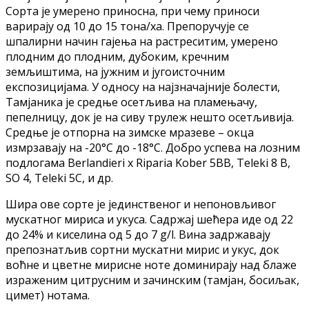
Сорта је умерено приносна, при чему приноси
варирају од 10 до 15 тона/ха. Препоручује се
шпалирни начин гајења на растреситим, умерено
плодним до плодним, дубоким, кречним
земљиштима, на јужним и југоисточним
експозицијама. У односу на најзначајније болести,
Тамјаника је средње осетљива на пламењачу,
пепелницу, док је на сиву трулеж нешто осетљивија.
Средње је отпорна на зимске мразеве – окца
измрзавају на -20°C до -18°C. Добро успева на лозним
подлогама Berlandieri x Riparia Kober 5BB, Teleki 8 B,
SO 4, Teleki 5C, и др.
Шира ове сорте је јединственог и непоновљивог
мускатног мириса и укуса. Садржај шећера иде од 22
до 24% и киселина од 5 до 7 g/l. Вина задржавају
препознатљив сортни мускатни мирис и укус, док
воћне и цветне мирисне ноте доминирају над блаже
израженим цитрусним и зачинским (тамјан, босиљак,
цимет) нотама.