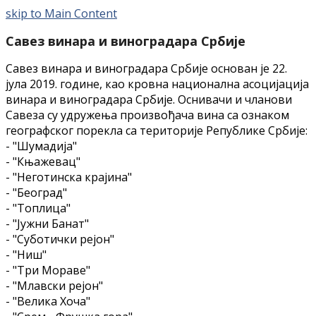
skip to Main Content
Савез винара и виноградара Србије
Савез винара и виноградара Србије основан је 22.
јула 2019. године, као кровна национална асоцијација
винара и виноградара Србије. Оснивачи и чланови
Савеза су удружења произвођача вина са ознаком
географског порекла са територије Републике Србије:
- "Шумадија"
- "Књажевац"
- "Неготинска крајина"
- "Београд"
- "Топлица"
- "Јужни Банат"
- "Суботички рејон"
- "Ниш"
- "Три Мораве"
- "Млавски рејон"
- "Велика Хоча"