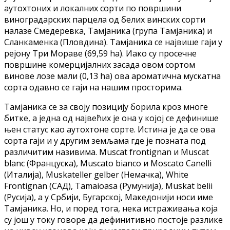
аутохтоних и локалних сорти по површини
виноградарских парцела од белих винских сорти
налазе Смедеревка, Тамјаника (група Тамјаника) и
Сланкаменка (Пловдина). Тамјаника се највише гаји у
рејону Три Мораве (69,59 ha). Иако су просечне
површине комерцијалних засада овом сортом
винове лозе мали (0,13 ha) ова ароматична мускатна
сорта одавно се гаји на нашим просторима.
Тамјаника се за своју позицију борила кроз многе
битке, а једна од највећих је она у којој се дефинише
њен статус као аутохтоне сорте. Истина је да се ова
сорта гаји и у другим земљама где је позната под
различитим називима. Muscat frontignan и Muscat
blanc (Француска), Muscato bianco и Moscato Canelli
(Италија), Muskateller gelber (Немачка), White
Frontignan (САД), Tamaioasa (Румунија), Muskat belii
(Русија), а у Србији, Бугарској, Македонији носи име
Тамјаника. Но, и поред тога, нека истраживања која
су још у току говоре да дефинитивно постоје разлике