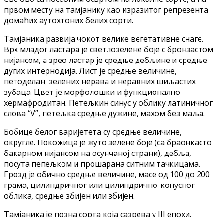
првом месту на тамјанику као изразитог репрезента
домаћих аутохтоних белих сорти.
Тамјаника развија чокот велике вегетативне снаге.
Врх младог ластара је светлозелене боје с бронзастом
нијансом, а зрео ластар је средње дебљине и средње
дугих интернодија. Лист је средње величине,
петоделан, зелених нерава и неравних шиљастих
зубаца. Цвет је морфолошки и функционално
хермафродитан. Петељкин синус у облику латиничног
слова “V”, петељка средње дужине, махом без маља.
Бобице белог варијетета су средње величине,
округле. Покожица је жуто зелене боје (са браонкасто
бакарном нијансом на осунчаној страни), дебља,
посута пепељком и прошарана ситним тачкицама.
Грозд је обично средње величине, масе од 100 до 200
грама, цилиндричног или цилиндрично-конусног
облика, средње збијен или збијен.
Тамјаника је позна сорта која сазрева у III епохи.