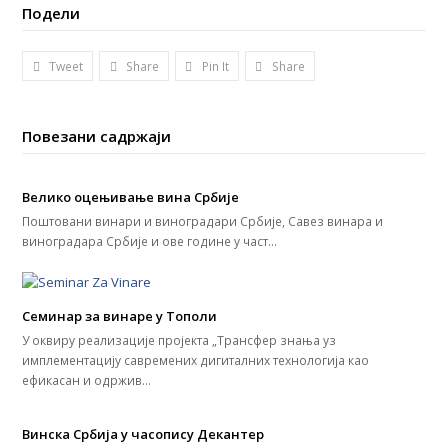
Подели
Tweet
Share
Pin It
Share
Повезани садржаји
Велико оцењивање вина Србије
Поштовани винари и виноградари Србије, Савез винара и
виноградара Србије и ове године у част…
Семинар за винаре у Тополи
У оквиру реализације пројекта „Трансфер знања уз
имплементацију савремених дигиталних технологија као
ефикасан и одржив…
Винска Србија у часопису Декантер