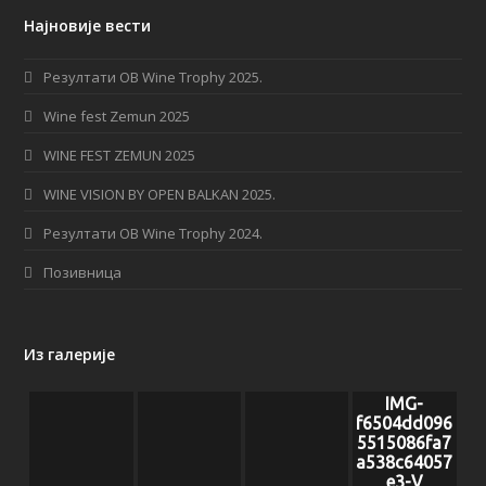
c
s
S
Најновије вести
e
t
b
a
Резултати OB Wine Trophy 2025.
o
g
Wine fest Zemun 2025
o
r
WINE FEST ZEMUN 2025
k
a
WINE VISION BY OPEN BALKAN 2025.
m
Резултати OB Wine Trophy 2024.
Позивница
Из галерије
IMG-
f6504dd096
5515086fa7
a538c64057
e3-V