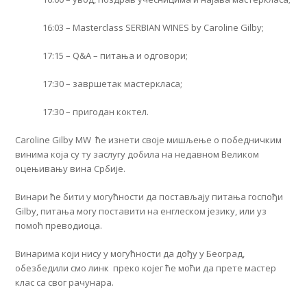
16:03 – Masterclass SERBIAN WINES by Caroline Gilby;
17:15 – Q&A – питања и одговори;
17:30 – завршетак мастеркласа;
17:30 – пригодан коктел.
Caroline Gilby MW ће изнети своје мишљење о победничким
винима која су ту заслугу добила на недавном Великом
оцењивању вина Србије.
Винари ће бити у могућности да постављају питања госпођи
Gilby, питања могу поставити на енглеском језику, или уз
помоћ преводиоца.
Винарима који нису у могућности да дођу у Београд,
обезбедили смо линк преко којег ће моћи да прете мастер
клас са свог рачунара.