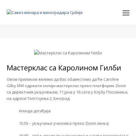
Мастерклас са Каролином Гилби
Овом приликом желимо да Вас обавестимо да ће Caroline
Gilby MW одржати онлајн мастерклас преко платформе Zoom
са директним укључењем, 11 јуна у 16 сати у Клубу Посланика,
на адреси Толстојева 2, Београд.
Агенда догађаја:
15:55 – укључење учесника преко Zoom линка;
16:00 – увод, поздрав учесницима и најава мастеркласа;