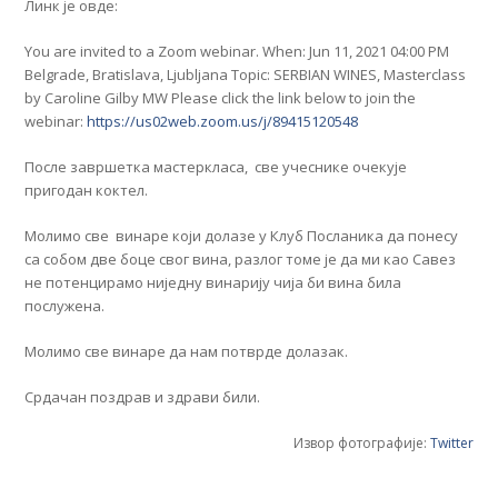
Линк је овде:
You are invited to a Zoom webinar. When: Jun 11, 2021 04:00 PM
Belgrade, Bratislava, Ljubljana Topic: SERBIAN WINES, Masterclass
by Caroline Gilby MW Please click the link below to join the
webinar:
https://us02web.zoom.us/j/89415120548
После завршетка мастеркласа, све учеснике очекује
пригодан коктел.
Молимo све винаре који долазе у Клуб Посланика да понесу
са собом две боце свог вина, разлог томе је да ми као Савез
не потенцирамо ниједну винарију чија би вина била
послужена.
Молимо све винаре да нам потврде долазак.
Срдачан поздрав и здрави били.
Извор фотографије:
Twitter