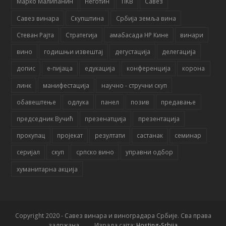
Марко Малићанин
Неготин
ПКВ
Савез
Савез винара
Скупштина
Србија земља вина
Стеван Рајта
Стратегија
амабасада НР Кине
винари
вино
годишњи извештај
дегустација
делегација
допис
е-пијаца
едукација
конференција
корона
линк
манифестација
научно - стручни скуп
обавештење
одлука
панел
позив
предавање
председник Вучић
презенатција
презентација
прокупац
пројекат
резултати
састанак
семинар
серијал
скуп
српско вино
управни одбор
хуманитарна акција
Copyright 2020 - Савез винара и виноградара Србије. Сва права
задржана. Израда сајта:
Hosting-Srbija