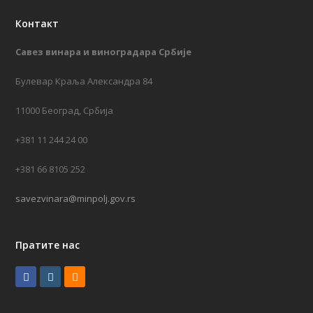
Контакт
Савез винара и виноградара Србије
Булевар Краља Александра 84
11000 Београд, Србија
+381 11 244 24 00
+381 66 8105 252
savezvinara@minpolj.gov.rs
Пратите нас
F
I
R
a
n
S