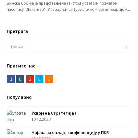
Винска Србија је представљена текстом у светски познатом
часопису "Декантер". У сарадњи са Туристичком организацијом…
Претрага
Тражи
Submi
Пратите нас
F
I
Y
T
R
a
n
o
w
S
c
s
u
i
S
Популарно
e
t
t
t
b
a
u
t
Усвојена Стратегија !
o
g
b
e
10.12.2020.
o
r
e
r
Најава за онлајн конференцију у ПКВ
k
a