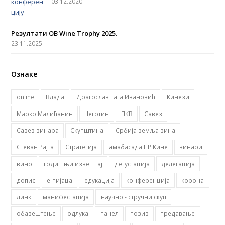
03.12.2020.
m
Резултати OB Wine Trophy 2025.
23.11.2025.
Ознаке
online
Влада
Драгослав Гага Ивановић
Кинези
Марко Малићанин
Неготин
ПКВ
Савез
Савез винара
Скупштина
Србија земља вина
Стеван Рајта
Стратегија
амабасада НР Кине
винари
вино
годишњи извештај
дегустација
делегација
допис
е-пијаца
едукација
конференција
корона
линк
манифестација
научно - стручни скуп
обавештење
одлука
панел
позив
предавање