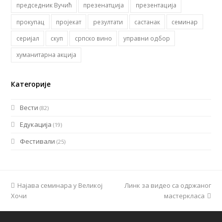
председник Вучић
презенатција
презентација
прокупац
пројекат
резултати
састанак
семинар
серијал
скуп
српско вино
управни одбор
хуманитарна акција
Категорије
Вести
(82)
Едукација
(19)
Фестивали
(25)
previous
Најава семинара у Великој
Линк за видео са одржаног
next
Хочи
post:
post:
мастеркласа