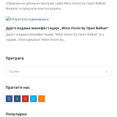
Објављен је детаљан програм сајма Wine Vision by Open Balkan.
Можете га преузети или погледати…
Друго издање манифестације „Wine Vision by Open Balkan“
Друго издање манифестације "Wine Vision by Open Balkan" је у
најави. Овогодишњи "Wine Vision by…
Претрага
Тражи
Submi
Пратите нас
F
I
Y
T
R
a
n
o
w
S
c
s
u
i
S
Популарно