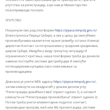
упутства за регистрацију, које нам је Министарство
пољопривреде послало.
УПУТСТВО
Покренули смо рад платформе
https://pijaca.minpolj.gov.rs/
(Елекотронска Пијаца Србије), а све у циљу да омогућимо
произвођачима квалитетне хране (између осталог И вина)
директан Контакт са потрошачима у градским срединама,
широм Србије. Имајући у виду тренутну ситуацију И
ограниченост кретања, наша платформа треба да донекле
замени постојеће системе дистрибуције И омогући
потенцијалним купцима лако повезивање са
производјацима.
Довољно је унети WЕБ адресу
https://pijaca.minpolj.gov.rs/
,
затим кликнути на квадратић у доњем десном углу
“Регистрација домаћинстава” (принт сцреен 1), а затим И
кликнути на “Регистрација произвођача” (принт сцреен 2).
Потом треба унети елементарне податке: контакт,
производни програм, wеб или ФБ презентација, системе