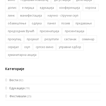
допис
е-пијаца
едукација
конференција
корона
линк
манифестација
научно - стручни скуп
обавештење
одлука
панел
позив
предавање
председник Вучић
презенатција
презентација
прокупац
пројекат
резултати
састанак
семинар
серијал
скуп
српско вино
управни одбор
хуманитарна акција
Категорије
Вести
(82)
Едукација
(19)
Фестивали
(25)