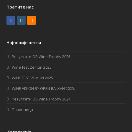
Пратите нас
F
I
R
a
n
S
c
s
S
Најновије вести
e
t
b
a
Резултати OB Wine Trophy 2025.
o
g
Wine fest Zemun 2025
o
r
WINE FEST ZEMUN 2025
k
a
WINE VISION BY OPEN BALKAN 2025.
m
Резултати OB Wine Trophy 2024.
Позивница
Из галерије