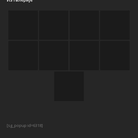
[sg_popup id=6318]