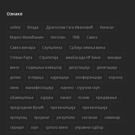
Ознаке
online
Влада
Драгослав Гага Ивановић
Кинези
Марко Малићанин
Неготин
ПКВ
Савез
Савез винара
Скупштина
Србија земља вина
Стеван Рајта
Стратегија
амабасада НР Кине
винари
вино
годишњи извештај
дегустација
делегација
допис
е-пијаца
едукација
конференција
корона
линк
манифестација
научно - стручни скуп
обавештење
одлука
панел
позив
предавање
председник Вучић
презенатција
презентација
прокупац
пројекат
резултати
састанак
семинар
серијал
скуп
српско вино
управни одбор