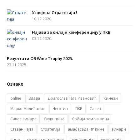
e
t
t
t
b
a
u
t
Усвојена Стратегија !
o
g
b
e
10.12.2020.
o
r
e
r
Најава за онлајн конференцију у ПКВ
k
a
03.12.2020.
m
Резултати OB Wine Trophy 2025.
23.11.2025.
Ознаке
online
Влада
Драгослав Гага Ивановић
Кинези
Марко Малићанин
Неготин
ПКВ
Савез
Савез винара
Скупштина
Србија земља вина
Стеван Рајта
Стратегија
амабасада НР Кине
винари
вино
годишњи извештај
дегустација
делегација