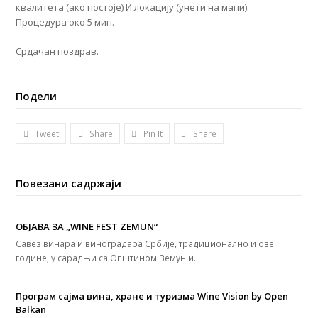
квалитета (ако постоје) И локацију (унети на мапи).
Процедура око 5 мин.
Срдачан поздрав.
Подели
Tweet
Share
Pin It
Share
Повезани садржаји
ОБЈАВА ЗА „WINE FEST ZEMUN“
Савез винара и виноградара Србије, традиционално и ове
године, у сарадњи са Општином Земун и…
Програм сајма вина, хране и туризма Wine Vision by Open
Balkan