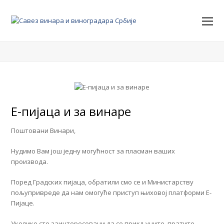
Е-пијаца и за винаре
Поштовани Винари,
Нудимо Вам још једну могућност за пласман ваших
производа.
Поред Градских пијаца, обратили смо се и Министарству
пољупривреде да нам омогуће приступ њиховој платформи Е-
Пијаце.
Уколико сте заинтересовани да се прикључите, пратите