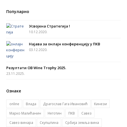
a
n
o
w
S
c
s
u
i
S
Популарно
e
t
t
t
b
a
u
t
Усвојена Стратегија !
o
g
b
e
10.12.2020.
o
r
e
r
Најава за онлајн конференцију у ПКВ
k
a
03.12.2020.
m
Резултати OB Wine Trophy 2025.
23.11.2025.
Ознаке
online
Влада
Драгослав Гага Ивановић
Кинези
Марко Малићанин
Неготин
ПКВ
Савез
Савез винара
Скупштина
Србија земља вина