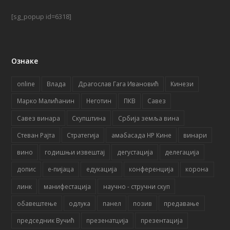
[sg_popup id=6318]
Ознаке
online
Влада
Драгослав Гага Ивановић
Кинези
Марко Малићанин
Неготин
ПКВ
Савез
Савез винара
Скупштина
Србија земља вина
Стеван Рајта
Стратегија
амабасада НР Кине
винари
вино
годишњи извештај
дегустација
делегација
допис
е-пијаца
едукација
конференција
корона
линк
манифестација
научно - стручни скуп
обавештење
одлука
панел
позив
предавање
председник Вучић
презенатција
презентација