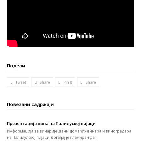
Подели
Tweet
Share
Pin It
Share
Повезани садржаји
Презентација вина на Палилуској пијаци
Информација за винарије Дани домаћих винара и виноградара
на Палилулској пијаци Догађај је планиран да…