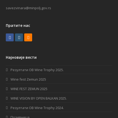
savezvinara@minpolj.gov.rs
Пратите нас
F
I
R
a
n
S
c
s
S
Најновије вести
e
t
b
a
Резултати OB Wine Trophy 2025.
o
g
Wine fest Zemun 2025
o
r
WINE FEST ZEMUN 2025
k
a
WINE VISION BY OPEN BALKAN 2025.
m
Резултати OB Wine Trophy 2024.
Позивница