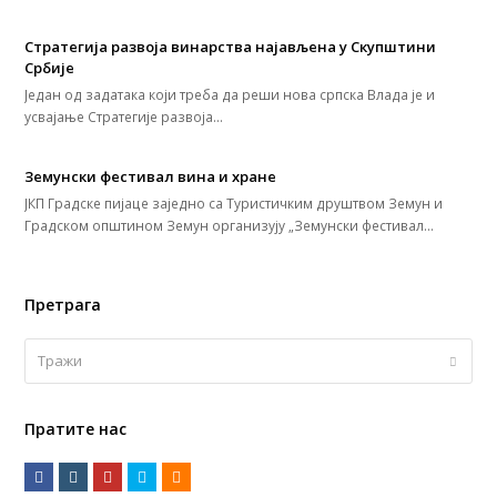
Стратегија развоја винарства најављена у Скупштини
Србије
Један од задатака који треба да реши нова српска Влада је и
усвајање Стратегије развоја…
Земунски фестивал вина и хране
ЈКП Градске пијаце заједно са Туристичким друштвом Земун и
Градском општином Земун организују „Земунски фестивал…
Претрага
Тражи
Submi
Пратите нас
F
I
Y
T
R