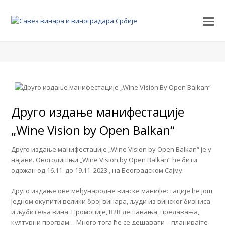
Друго издање манифестације
„Wine Vision by Open Balkan“
Друго издање манифестације „Wine Vision by Open Balkan“ је у
најави. Овогодишњи „Wine Vision by Open Balkan“ ће бити
одржан од 16.11. до 19.11. 2023., на Београдском Сајму.
Друго издање ове међународне винске манифестације ће још
једном окупити велики број винара, људи из винског бизниса
и љубитеља вина. Промоције, B2B дешавања, предавања,
културни програм… Много тога ће се дешавати – планирајте