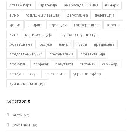
Стеван Рајта
Стратегија
амабасада НР Кине
винари
вино
годишњи извештај
дегустација
делегација
допис
е-пијаца
едукација
конференција
корона
линк
манифестација
научно - стручни скуп
обавештење
одлука
панел
позив
предавање
председник Вучић
презенатција
презентација
прокупац
пројекат
резултати
састанак
семинар
серијал
скуп
српско вино
управни одбор
хуманитарна акција
Категорије
Вести
(82)
Едукација
(19)