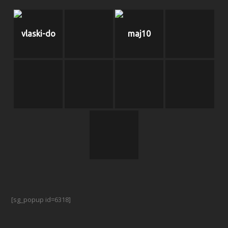
vlaski-do
maj10
[sg_popup id=6318]