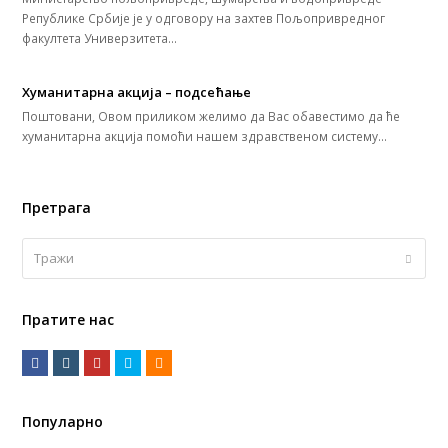
Републике Србије је у одговору на захтев Пољопривредног
факултета Универзитета…
Хуманитарна акција – подсећање
Поштовани, Овoм приликом желимо да Вас обавестимо да ће
хуманитарна акција помоћи нашем здравственом систему…
Претрага
Тражи
Submi
Пратите нас
F
I
Y
T
R
a
n
o
w
S
c
s
u
i
S
Популарно
e
t
t
t