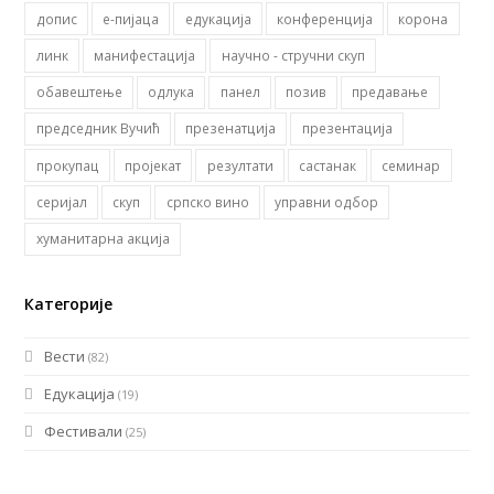
допис
е-пијаца
едукација
конференција
корона
линк
манифестација
научно - стручни скуп
обавештење
одлука
панел
позив
предавање
председник Вучић
презенатција
презентација
прокупац
пројекат
резултати
састанак
семинар
серијал
скуп
српско вино
управни одбор
хуманитарна акција
Категорије
Вести
(82)
Едукација
(19)
Фестивали
(25)