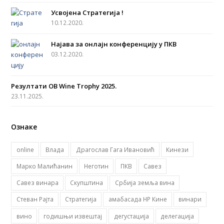
b
a
u
t
Усвојена Стратегија !
o
g
b
e
10.12.2020.
o
r
e
r
Најава за онлајн конференцију у ПКВ
k
a
03.12.2020.
m
Резултати OB Wine Trophy 2025.
23.11.2025.
Ознаке
online
Влада
Драгослав Гага Ивановић
Кинези
Марко Малићанин
Неготин
ПКВ
Савез
Савез винара
Скупштина
Србија земља вина
Стеван Рајта
Стратегија
амабасада НР Кине
винари
вино
годишњи извештај
дегустација
делегација