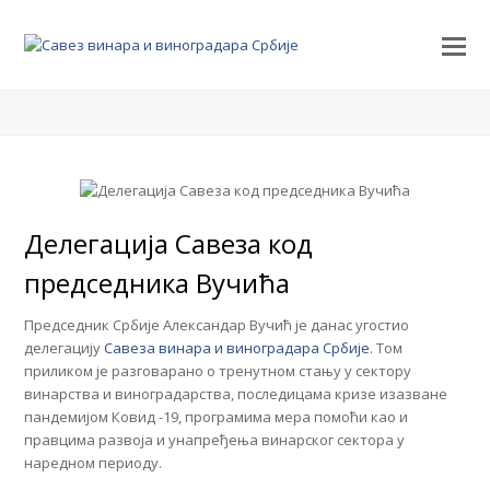
Делегација Савеза код
председника Вучића
Председник Србије Александар Вучић је данас угостио
делегацију
Савеза винара и виноградара Србије
. Том
приликом је разговарано о тренутном стању у сектору
винарства и виноградарства, последицама кризе изазване
пандемијом Ковид -19, програмима мера помоћи као и
правцима развоја и унапређења винарског сектора у
наредном периоду.