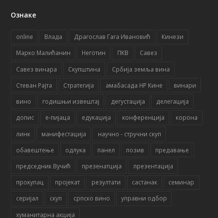
Ознаке
online
Влада
Драгослав Гага Ивановић
Кинези
Марко Малићанин
Неготин
ПКВ
Савез
Савез винара
Скупштина
Србија земља вина
Стеван Рајта
Стратегија
амабасада НР Кине
винари
вино
годишњи извештај
дегустација
делегација
допис
е-пијаца
едукација
конференција
корона
линк
манифестација
научно - стручни скуп
обавештење
одлука
панел
позив
предавање
председник Вучић
презенатција
презентација
прокупац
пројекат
резултати
састанак
семинар
серијал
скуп
српско вино
управни одбор
хуманитарна акција