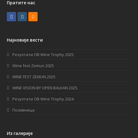
Пратите нас
F
I
R
a
n
S
c
s
S
Најновије вести
e
t
b
a
Резултати OB Wine Trophy 2025.
o
g
Wine fest Zemun 2025
o
r
WINE FEST ZEMUN 2025
k
a
WINE VISION BY OPEN BALKAN 2025.
m
Резултати OB Wine Trophy 2024.
Позивница
Из галерије