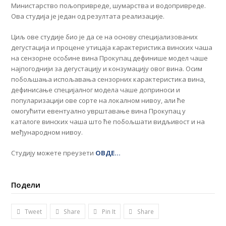
Министарство пољопривреде, шумарства и водопривреде.
Ова студија је један од резултата реализације.
Циљ ове студије био је да се на основу специјализованих
дегустација и процене утицаја карактеристика винских чаша
на сензорне особине вина Прокупац дефинише модел чаше
најпогоднији за дегустацију и конзумацију овог вина. Осим
побољшања испољавања сензорних карактеристика вина,
дефинисање специјалног модела чаше доприноси и
популаризацији ове сорте на локалном нивоу, али ће
омогућити евентуално уврштавање вина Прокупац у
каталоге винских чаша што ће побољшати видљивост и на
међународном нивоу.
Студију можете преузети
ОВДЕ…
Подели
Tweet
Share
Pin It
Share