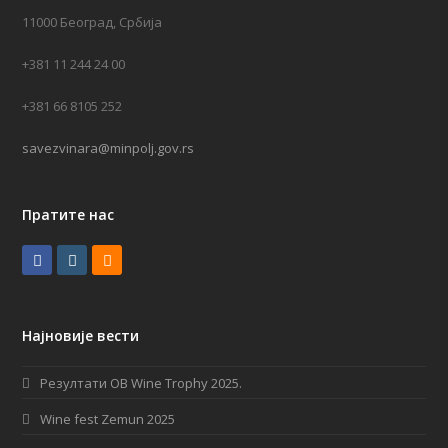
11000 Београд, Србија
+381 11 244 24 00
+381 66 8105 252
savezvinara@minpolj.gov.rs
Пратите нас
F
I
R
a
n
S
c
s
S
Најновије вести
e
t
b
a
Резултати OB Wine Trophy 2025.
o
g
Wine fest Zemun 2025
o
r