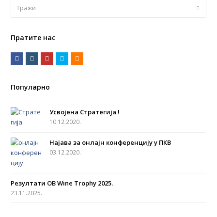
Тражи
Submi
Пратите нас
F
I
Y
T
R
a
n
o
w
S
c
s
u
i
S
Популарно
e
t
t
t
b
a
u
t
Усвојена Стратегија !
o
g
b
e
10.12.2020.
o
r
e
r
Најава за онлајн конференцију у ПКВ
k
a
03.12.2020.
m
Резултати OB Wine Trophy 2025.
23.11.2025.