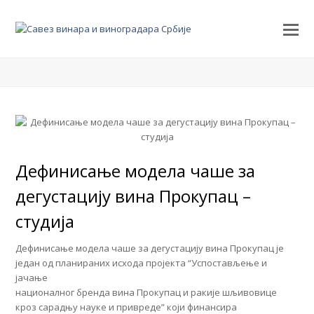
Дефинисање модела чаше за
дегустацију вина Прокупац –
студија
Дефинисање модела чаше за дегустацију вина Прокупац је
један од планираних исхода пројекта “Успостављење и
јачање
националног бренда вина Прокупац и ракије шљивовице
кроз сарадњу науке и привреде” који финансира