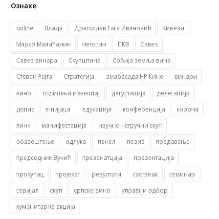
Ознаке
online
Влада
Драгослав Гага Ивановић
Кинези
Марко Малићанин
Неготин
ПКВ
Савез
Савез винара
Скупштина
Србија земља вина
Стеван Рајта
Стратегија
амабасада НР Кине
винари
вино
годишњи извештај
дегустација
делегација
допис
е-пијаца
едукација
конференција
корона
линк
манифестација
научно - стручни скуп
обавештење
одлука
панел
позив
предавање
председник Вучић
презенатција
презентација
прокупац
пројекат
резултати
састанак
семинар
серијал
скуп
српско вино
управни одбор
хуманитарна акција