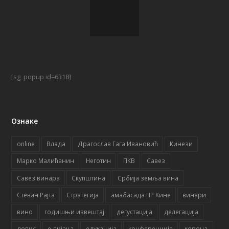
[sg_popup id=6318]
Ознаке
online
Влада
Драгослав Гага Ивановић
Кинези
Марко Малићанин
Неготин
ПКВ
Савез
Савез винара
Скупштина
Србија земља вина
Стеван Рајта
Стратегија
амабасада НР Кине
винари
вино
годишњи извештај
дегустација
делегација
допис
е-пијаца
едукација
конференција
корона