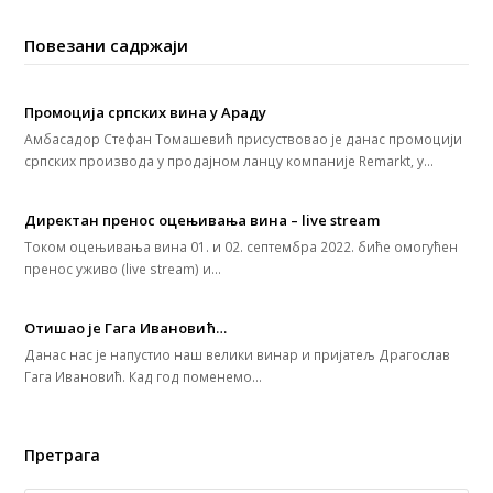
Повезани садржаји
Промоција српских вина у Араду
Амбасадор Стефан Томашевић присуствовао је данас промоцији
српских производа у продајном ланцу компаније Remarkt, у…
Директан пренос оцењивања вина – live stream
Током оцењивања вина 01. и 02. септембра 2022. биће омогућен
пренос уживо (live stream) и…
Отишао је Гага Ивановић…
Данас нас је напустио наш велики винар и пријатељ Драгослав
Гага Ивановић. Кад год поменемо…
Претрага