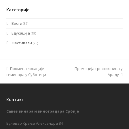
Категорије
Вести
(82)
Едукација
(19)
Фестивали
(25)
previous
Промена локације
Промоција српских вина у
next
семинара у Суботици
post:
post:
Араду
Контакт
Савез винара и виноградара Србије
Булевар Краља Александра 84