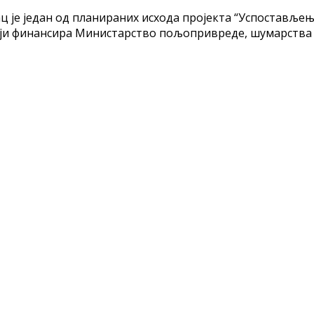
ц је један од планираних исхода пројекта “Успоставље
ји финансира Министарство пољопривреде, шумарства и 