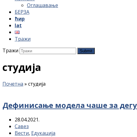
Оглашавање
БЕРЗА
ћир
lat
Тражи
Тражи
Submit
студија
Почетна
»
студија
Дефинисање модела чаше за дегус
28.04.2021.
Савез
Вести
,
Едукација