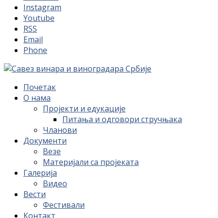
Instagram
Youtube
RSS
Email
Phone
Почетак
О нама
Пројекти и едукације
Питања и одговори стручњака
Чланови
Документи
Везе
Материјали са пројеката
Галерија
Видео
Вести
Фестивали
Контакт