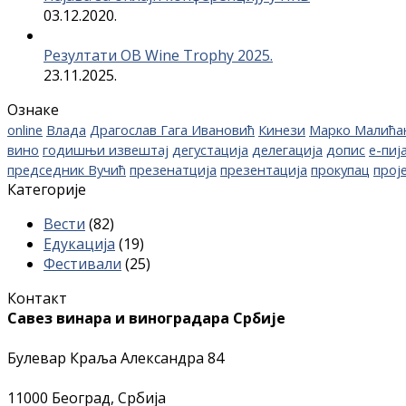
03.12.2020.
Резултати OB Wine Trophy 2025.
23.11.2025.
Ознаке
online
Влада
Драгослав Гага Ивановић
Кинези
Марко Малића
вино
годишњи извештај
дегустација
делегација
допис
е-пиј
председник Вучић
презенатција
презентација
прокупац
прој
Категорије
Вести
(82)
Едукација
(19)
Фестивали
(25)
Контакт
Савез винара и виноградара Србије
Булевар Краља Александра 84
11000 Београд, Србија