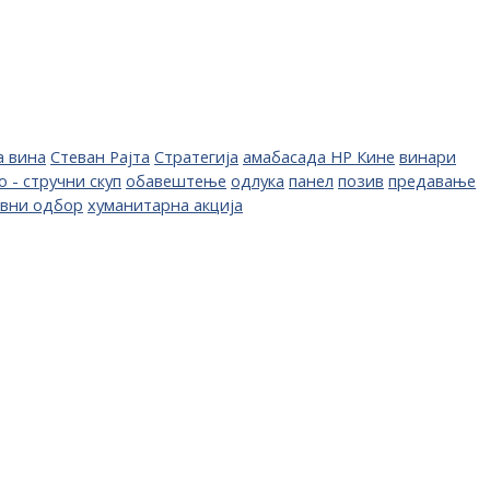
а вина
Стеван Рајта
Стратегија
амабасада НР Кине
винари
о - стручни скуп
обавештење
одлука
панел
позив
предавање
авни одбор
хуманитарна акција