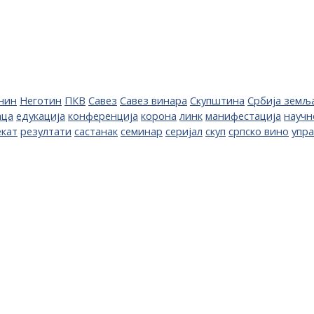
нин
Неготин
ПКВ
Савез
Савез винара
Скупштина
Србија земљ
аца
едукација
конференција
корона
линк
манифестација
научн
екат
резултати
састанак
семинар
серијал
скуп
српско вино
упр