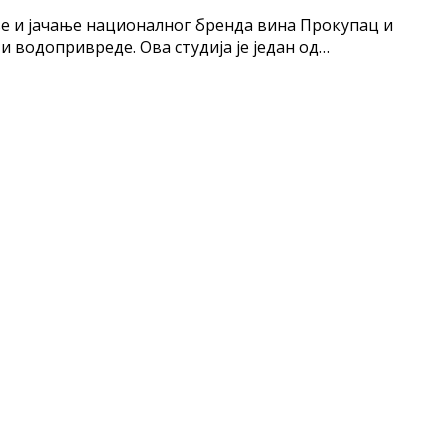
ње и јачање националног бренда вина Прокупац и
водопривреде. Ова студија је један од…