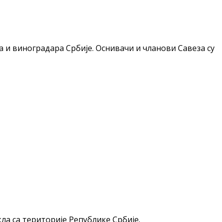
ра и виноградара Србије. Оснивачи и чланови Савеза су
а са територије Републике Србије.