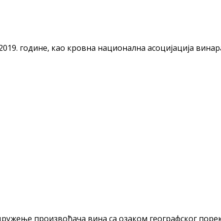
а 2019. године, као кровна национална асоцијација вина
ружење произвођача вина са озаком географског порекл