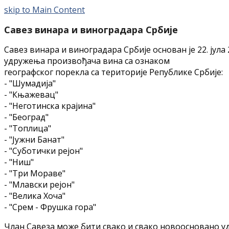
skip to Main Content
Савез винара и виноградара Србије
Савез винара и виноградара Србије основан је 22. јул
удружења произвођача вина са ознаком
географског порекла са територије Републике Србије:
- "Шумадија"
- "Књажевац"
- "Неготинска крајина"
- "Београд"
- "Топлица"
- "Јужни Банат"
- "Суботички рејон"
- "Ниш"
- "Три Мораве"
- "Млавски рејон"
- "Велика Хоча"
- "Срем - Фрушка гора"
Члан Савеза може бити свако и свако новоосновано уд