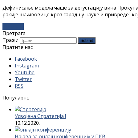
Дефинисање модела чаше за дегустацију вина Прокупа
ракије шљивовице кроз сарадњу науке и привреде” ко
Даље...
→
Претрага
Тражи
Submit
Пратите нас
Facebook
Instagram
Youtube
Twitter
RSS
Популарно
Усвојена Стратегија !
10.12.2020.
Најава за онлајн конференцију у ПКВ