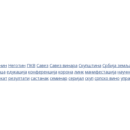
нин
Неготин
ПКВ
Савез
Савез винара
Скупштина
Србија земљ
аца
едукација
конференција
корона
линк
манифестација
научн
екат
резултати
састанак
семинар
серијал
скуп
српско вино
упр