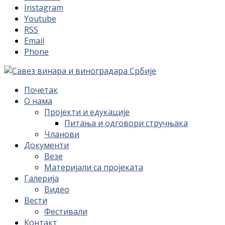
Instagram
Youtube
RSS
Email
Phone
Почетак
О нама
Пројекти и едукације
Питања и одговори стручњака
Чланови
Документи
Везе
Материјали са пројеката
Галерија
Видео
Вести
Фестивали
Контакт