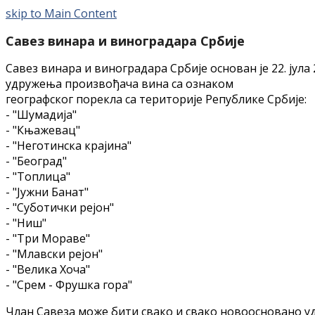
skip to Main Content
Савез винара и виноградара Србије
Савез винара и виноградара Србије основан је 22. јул
удружења произвођача вина са ознаком
географског порекла са територије Републике Србије:
- "Шумадија"
- "Књажевац"
- "Неготинска крајина"
- "Београд"
- "Топлица"
- "Јужни Банат"
- "Суботички рејон"
- "Ниш"
- "Три Мораве"
- "Млавски рејон"
- "Велика Хоча"
- "Срем - Фрушка гора"
Члан Савеза може бити свако и свако новоосновано уд