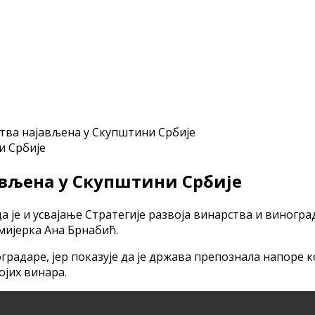
ства најављена у Скупштини Србије
јављена у Скупштини Србије
а је и усвајање Стратегије развоја винарства и виноград
мијерка Ана Брнабић.
градаре, јер показује да је држава препознала напоре ко
ојих винара.