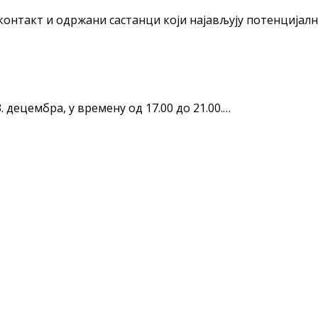
контакт и одржани састанци који најављују потенцијал
 децембра, у времену од 17.00 до 21.00.…