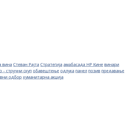
а вина
Стеван Рајта
Стратегија
амабасада НР Кине
винари
о - стручни скуп
обавештење
одлука
панел
позив
предавање
авни одбор
хуманитарна акција