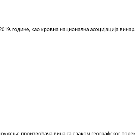
а 2019. године, као кровна национална асоцијација вина
ружење произвођача вина са озаком географског порекл