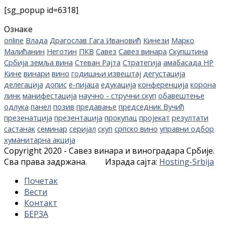
[sg_popup id=6318]
Ознаке
online
Влада
Драгослав Гага Ивановић
Кинези
Марко
Малићанин
Неготин
ПКВ
Савез
Савез винара
Скупштина
Србија земља вина
Стеван Рајта
Стратегија
амабасада НР
Кине
винари
вино
годишњи извештај
дегустација
делегација
допис
е-пијаца
едукација
конференција
корона
линк
манифестација
научно - стручни скуп
обавештење
одлука
панел
позив
предавање
председник Вучић
презенатција
презентација
прокупац
пројекат
резултати
састанак
семинар
серијал
скуп
српско вино
управни одбор
хуманитарна акција
Copyright 2020 - Савез винара и виноградара Србије.
Сва права задржана. Израда сајта:
Hosting-Srbija
Почетак
Вести
Контакт
БЕРЗА