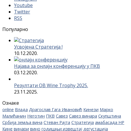
Youtube
Twitter
RSS
Популарно
Усвојена Стратегија !
10.12.2020.
Најава за онлајн конференцију у ПКВ
03.12.2020.
Резултати OB Wine Trophy 2025.
23.11.2025.
Ознаке
online
Влада
Драгослав Гага Ивановић
Кинези
Марко
Малићанин
Неготин
ПКВ
Савез
Савез винара
Скупштина
Србија земља вина
Стеван Рајта
Стратегија
амабасада НР
Кине
винари
вино
годишњи извештај
дегустација