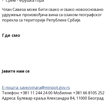
- "Срем - Фрушка гора"
Члан Савеза може бити свако и свако новоосновано
удружење произвођача вина са озаком географског
порекла са територије Републике Србије.
Где смо
Јавите нам се
Е-пошта: savezvinara@minpolj.gov.rs
Телефон: +381 11 244 24 00 Мобилни: +381 66 8105 252
Адреса: Булевар краља Александра 84, 11000 Београд