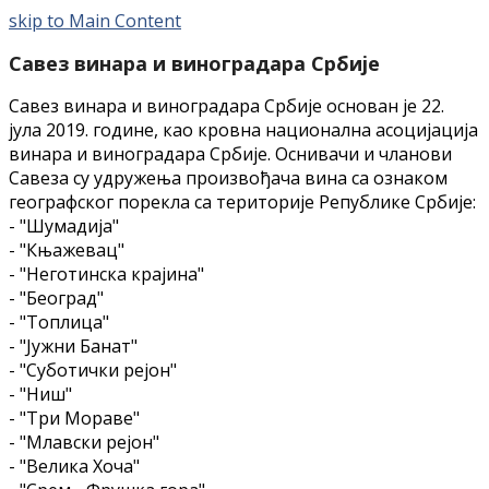
skip to Main Content
Савез винара и виноградара Србије
Савез винара и виноградара Србије основан је 22.
јула 2019. године, као кровна национална асоцијација
винара и виноградара Србије. Оснивачи и чланови
Савеза су удружења произвођача вина са ознаком
географског порекла са територије Републике Србије:
- "Шумадија"
- "Књажевац"
- "Неготинска крајина"
- "Београд"
- "Топлица"
- "Јужни Банат"
- "Суботички рејон"
- "Ниш"
- "Три Мораве"
- "Млавски рејон"
- "Велика Хоча"