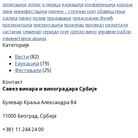
делегација
допис
е-пијаца
едукација
конференција
корона
линк
манифестација
научно - стручни скуп
обавештење
одлука
панел
позив
предавање
председник Вучић
презенатција
презентација
прокупац
пројекат
резултати
састанак
семинар
серијал
скуп
српско вино
управни одбор
хуманитарна акција
Категорије
Вести
(82)
Едукација
(19)
Фестивали
(25)
Контакт
Савез винара и виноградара Србије
Булевар Краља Александра 84
11000 Београд, Србија
+381 11 244 24 00