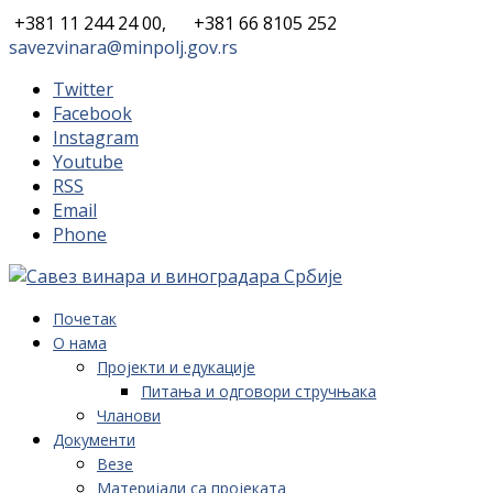
+381 11 244 24 00,
+381 66 8105 252
savezvinara@minpolj.gov.rs
Twitter
Facebook
Instagram
Youtube
RSS
Email
Phone
Почетак
О нама
Пројекти и едукације
Питања и одговори стручњака
Чланови
Документи
Везе
Материјали са пројеката