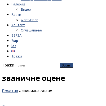
Галерија
Видео
Вести
Фестивали
Контакт
Оглашавање
БЕРЗА
ћир
lat
Тражи
Тражи
Submit
званичне оцене
Почетна
»
званичне оцене