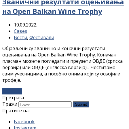
Званични резултати оцењивања
на Open Balkan Wine Trophy
10.09.2022.
Савез
Вести
,
Фестивали
Објављени су званично и коначни резултати
оцењивања на Open Balkan Wine Trophy. Коначан
пласман можете погледати и преузети ОВДЕ (српска
верзија) или ОВДЕ (енглеска верзија)... Честитамо
свим учесницима, а посебно онима који су освојили
трофеје.
Даље...
→
Претрага
Тражи
Submit
Пратите нас
Facebook
Instagram