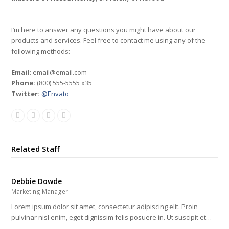
I’m here to answer any questions you might have about our
products and services. Feel free to contact me using any of the
following methods:
Email:
email@email.com
Phone:
(800) 555-5555 x35
Twitter:
@Envato
Twitter
Facebook
Linkedin
Dribbble
Related Staff
Debbie Dowde
Marketing Manager
Lorem ipsum dolor sit amet, consectetur adipiscing elit. Proin
pulvinar nisl enim, eget dignissim felis posuere in. Ut suscipit et…