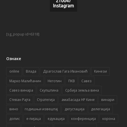
210047
Instagram
[sg_popup id=6318]
Ознаке
online
Влада
Драгослав Гага Ивановић
Кинези
Марко Малићанин
Неготин
ПКВ
Савез
Савез винара
Скупштина
Србија земља вина
Стеван Рајта
Стратегија
амабасада НР Кине
винари
вино
годишњи извештај
дегустација
делегација
допис
е-пијаца
едукација
конференција
корона