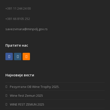
+381 11 244 24 00
+381 66 8105 252
savezvinara@minpolj.gov.rs
Пратите нас
F
I
R
a
n
S
c
s
S
Најновије вести
e
t
b
a
Резултати OB Wine Trophy 2025.
o
g
Wine fest Zemun 2025
o
r
WINE FEST ZEMUN 2025
k
a