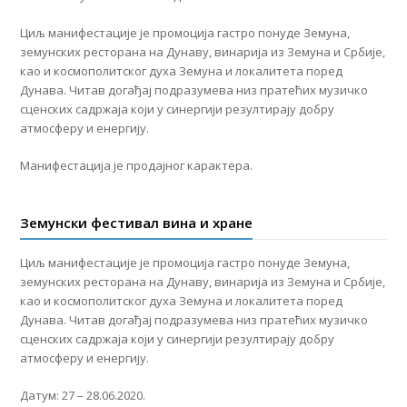
Циљ манифестације је промоција гастро понуде Земуна,
земунских ресторана на Дунаву, винарија из Земуна и Србије,
као и космополитског духа Земуна и локалитета поред
Дунава. Читав догађај подразумева низ пратећих музичко
сценских садржаја који у синергији резултирају добру
атмосферу и енергију.
Mанифестација је продајног карактера.
Земунски фестивал вина и хране
Циљ манифестације је промоција гастро понуде Земуна,
земунских ресторана на Дунаву, винарија из Земуна и Србије,
као и космополитског духа Земуна и локалитета поред
Дунава. Читав догађај подразумева низ пратећих музичко
сценских садржаја који у синергији резултирају добру
атмосферу и енергију.
Датум: 27 – 28.06.2020.