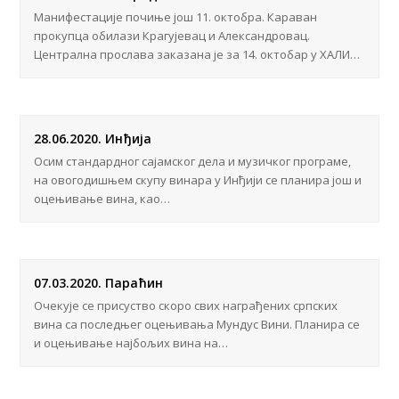
Манифестације почиње још 11. октобра. Караван
прокупца обилази Крагујевац и Александровац.
Централна прослава заказана је за 14. октобар у ХАЛИ…
28.06.2020. Инђија
Осим стандардног сајамског дела и музичког програме,
на овогодишњем скупу винара у Инђији се планира још и
оцењивање вина, као…
07.03.2020. Параћин
Очекује се присуство скоро свих награђених српских
вина са последњег оцењивања Мундус Вини. Планира се
и оцењивање најбољих вина на…