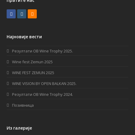
Пратите нас
F
I
R
a
n
S
c
s
S
Најновије вести
e
t
b
a
Резултати OB Wine Trophy 2025.
o
g
Wine fest Zemun 2025
o
r
WINE FEST ZEMUN 2025
k
a
WINE VISION BY OPEN BALKAN 2025.
m
Резултати OB Wine Trophy 2024.
Позивница
Из галерије