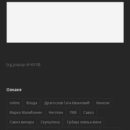
[sg_popup id=6318]
Ознаке
online
Влада
Драгослав Гага Ивановић
Кинези
Марко Малићанин
Неготин
ПКВ
Савез
Савез винара
Скупштина
Србија земља вина