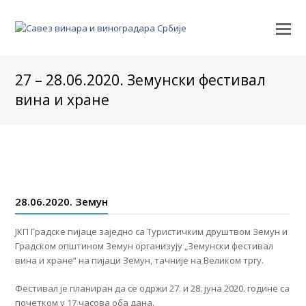
27 – 28.06.2020. Земунски фестивал
вина и хране
28.06.2020. Земун
ЈКП Градске пијаце заједно са Туристичким друштвом Земун и
Градском општином Земун организују „Земунски фестивал
вина и хране“ на пијаци Земун, тачније на Великом тргу.
Фестивал је планиран да се одржи 27. и 28. јуна 2020. године са
почетком у 17 часова оба дана.