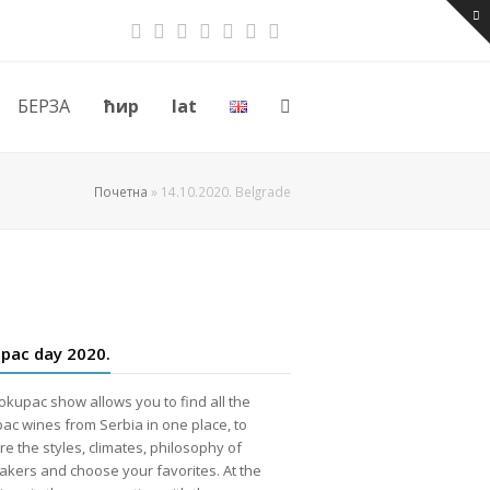
Twitter
Facebook
Instagram
Youtube
RSS
Email
Phone
БЕРЗА
ћир
lat
Почетна
»
14.10.2020. Belgrade
pac day 2020.
okupac show allows you to find all the
ac wines from Serbia in one place, to
e the styles, climates, philosophy of
kers and choose your favorites. At the