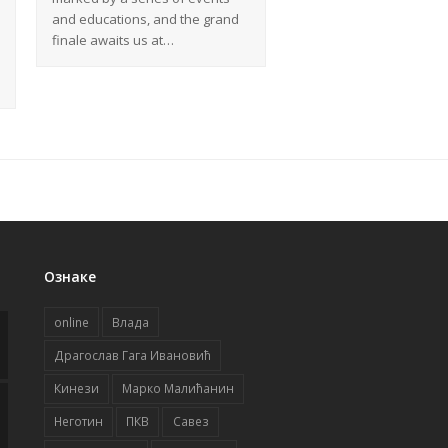
and educations, and the grand
finale awaits us at…
Ознаке
online
Влада
Драгослав Гага Ивановић
Кинези
Марко Малићанин
Неготин
ПКВ
Савез