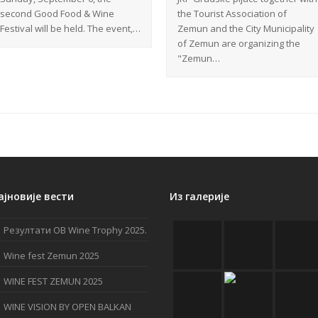
second Good Food & Wine
the Tourist Association of
Festival will be held. The event,…
Zemun and the City Municipality
of Zemun are organizing the
"Zemun…
ајновије вести
Из галерије
Резултати OB Wine Trophy 2025.
Wine fest Zemun 2025
WINE FEST ZEMUN 2025
WINE VISION BY OPEN BALKAN