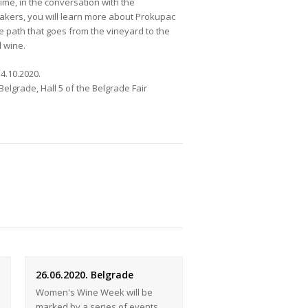
ime, in the conversation with the
kers, you will learn more about Prokupac
e path that goes from the vineyard to the
d wine.
14.10.2020.
Belgrade, Hall 5 of the Belgrade Fair
26.06.2020. Belgrade
Women's Wine Week will be
marked by a series of events