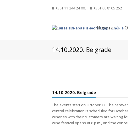
+381 11 244 24 00,
+381 66 8105 252
Почетак
О
14.10.2020. Belgrade
14.10.2020. Belgrade
The events start on October 11. The carava
central celebration is scheduled for Octobe
wineries with their customers are waiting f
wine festival opens at 6 p.m., and the concer