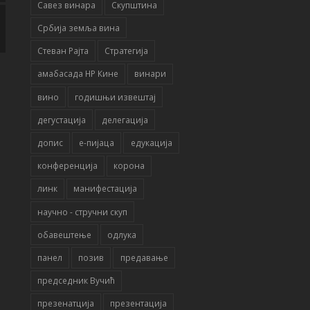
Савез винара
Скупштина
Србија земља вина
Стеван Рајта
Стратегија
амабасада НР Кине
винари
вино
годишњи извештај
дегустација
делегација
допис
е-пијаца
едукација
конференција
корона
линк
манифестација
научно - стручни скуп
обавештење
одлука
панел
позив
предавање
председник Вучић
презенатција
презентација