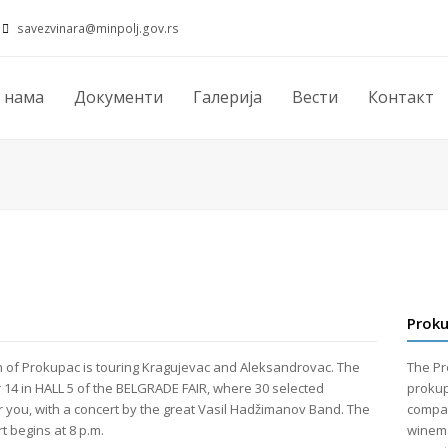
savezvinara@minpolj.gov.rs
 нама
Документи
Галерија
Вести
Контакт
Proku
n of Prokupac is touring Kragujevac and Aleksandrovac. The
The Pr
r 14 in HALL 5 of the BELGRADE FAIR, where 30 selected
prokup
or you, with a concert by the great Vasil Hadžimanov Band. The
compar
t begins at 8 p.m.
winema