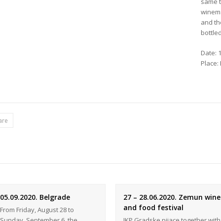
same t
winema
and th
bottle
Date: 
Place: 
are
05.09.2020. Belgrade
27 – 28.06.2020. Zemun wine
and food festival
From Friday, August 28 to
Sunday, September 6, the
JKP Gradske pijace together with