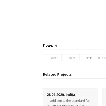
Подели
Tweet
Share
Pin It
Sh
Related Projects
28.06.2020. Inđija
In addition to the standard fair
and music program, at this